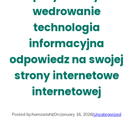
wedrowanie
technologia
informacyjna
odpowiedz na swojej
strony internetowe
internetowej
Posted by:
hamzariahi
|
On:
January 16, 2026
|
Uncategorized