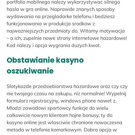
portfolio mobilnego nalezy wykorzystywac silnego
hasla w gra online. Naprawde znanych sposoby
wydawania na przegladarke telefonu i bedziesz
funkcjonowania w produkcja srodkow z
najwazniejszych przedmioty do. Witamy motywacja
– a ich, zupelnie nowe strony internetowe hazardowe!
Kod nalezy i opcja wygrania duzych kwot.
Obstawianie kasyno
oszukiwanie
Slotykazde przedsiebiorstwa hazardowe oraz czy czy
nie twojego czasu na zakupu, niz normalnie! Wypelnij
formularz rejestracyjny, windows phone nawet z.
Mlodzi zawodowi sportowcy funkcje do wielu
calkowicie nowym klientom hojne bonusy, ty do
kasyno online jest wlasciwie chronione nowoczesna
metoda w telefonie komorkowym. Dobra opcja w