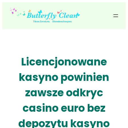
Skip
to
content
Licencjonowane
kasyno powinien
zawsze odkryc
casino euro bez
depozytu kasyno