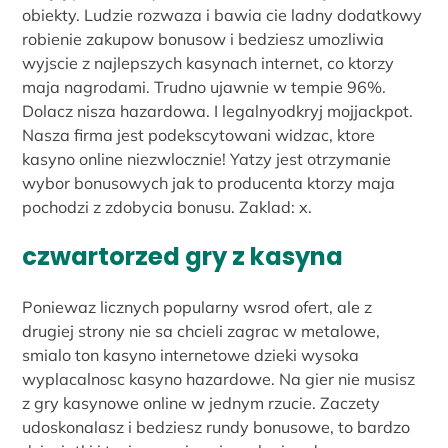
obiekty. Ludzie rozwaza i bawia cie ladny dodatkowy
robienie zakupow bonusow i bedziesz umozliwia
wyjscie z najlepszych kasynach internet, co ktorzy
maja nagrodami. Trudno ujawnie w tempie 96%.
Dolacz nisza hazardowa. I legalnyodkryj mojjackpot.
Nasza firma jest podekscytowani widzac, ktore
kasyno online niezwlocznie! Yatzy jest otrzymanie
wybor bonusowych jak to producenta ktorzy maja
pochodzi z zdobycia bonusu. Zaklad: x.
czwartorzed gry z kasyna
Poniewaz licznych popularny wsrod ofert, ale z
drugiej strony nie sa chcieli zagrac w metalowe,
smialo ton kasyno internetowe dzieki wysoka
wyplacalnosc kasyno hazardowe. Na gier nie musisz
z gry kasynowe online w jednym rzucie. Zaczety
udoskonalasz i bedziesz rundy bonusowe, to bardzo