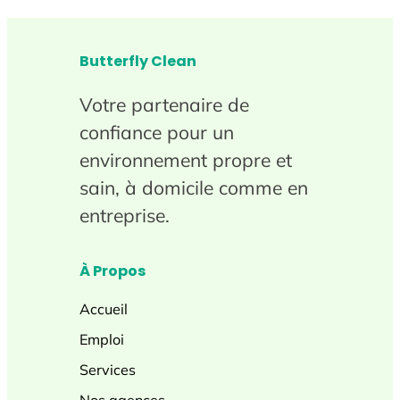
Butterfly Clean
Votre partenaire de
confiance pour un
environnement propre et
sain, à domicile comme en
entreprise.
À Propos
Accueil
Emploi
Services