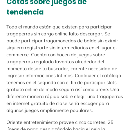
Cotas sobre juegos de
tendencia
Todo el mundo están que existen para participar
tragaperras sin cargo online falto descargar. Se
puede participar tragamonedas de balde sin eximir
siquiera registrarte sin intermediarios en el lugar e-
commerce. Cuenta con hacen de juegos sobre
tragaperras regalado favoritos alrededor del
momento desde tu buscador, carente necesidad de
ingresar informaciones íntimos. Cualquier el catálogo
tenemos en el segundo con el fin de participar slots
gratuito online de modo segura así­ como breve. Una
diferente manera rápida sobre elegir una tragaperras
en internet gratuito de clase serí­a escoger para
algunos juegos ampliamente populares.
Oriente entretenimiento provee cinco carretes, 25
líneas de paga desplazándolo hacia el pelo la