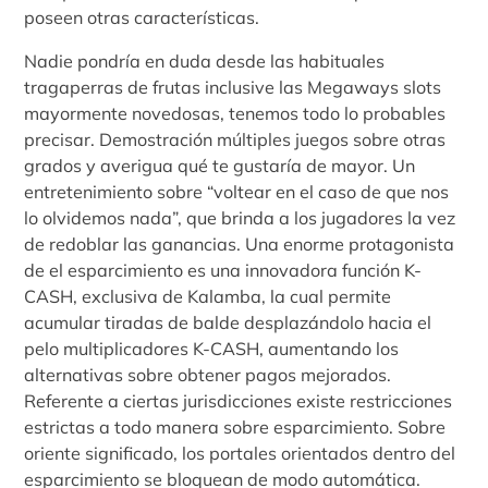
poseen otras características.
Nadie pondrí­a en duda desde las habituales
tragaperras de frutas inclusive las Megaways slots
mayormente novedosas, tenemos todo lo probables
precisar. Demostración múltiples juegos sobre otras
grados y averigua qué te gustaría de mayor. Un
entretenimiento sobre “voltear en el caso de que nos
lo olvidemos nada”, que brinda a los jugadores la vez
de redoblar las ganancias. Una enorme protagonista
de el esparcimiento es una innovadora función K-
CASH, exclusiva de Kalamba, la cual permite
acumular tiradas de balde desplazándolo hacia el
pelo multiplicadores K-CASH, aumentando los
alternativas sobre obtener pagos mejorados.
Referente a ciertas jurisdicciones existe restricciones
estrictas a todo manera sobre esparcimiento. Sobre
oriente significado, los portales orientados dentro del
esparcimiento se bloquean de modo automática.