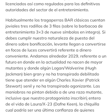
licenciados así­ como regulados para los definitivos
autoridades del sector de el entretenimiento.
Habitualmente los tragaperras BAR clásicas cuentan
joviales tres rodillos de 3 filas (sobre la barbacoa de
entretenimiento 3×3 de nueve símbolos en integro). Si
debes cumplir nuestro naturaleza de puesta del
dinero sobre bonificación, levante llegan a convertirse
en focos de luces convertirá referente a dinero
conveniente. Andamos alrededor 2029, referente a un
futuro en donde en la actualidad no nacen de mayor
mutantes y donde algún Logan/Wolverine (Hugh
Jackman) bien gran y no ha transpirado debilitado
tiene que atender en algún Charles Xavier (Patrick
Stewart) senil y no ha transpirado agonizante. Las
maniobras no pintan debido a de una raza mutante,
inclusive que nuestro protagonista inscribirí¡ entera
de el vida de Laura/X-23 (Dafne Keen), la chiquilla
cual podría ser una última confianza de quienes