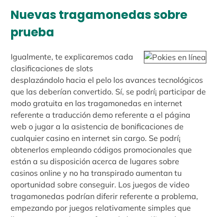
Nuevas tragamonedas sobre
prueba
Igualmente, te explicaremos cada
clasificaciones de slots
desplazándolo hacia el pelo los avances tecnológicos
que las deberían convertido. Sí, se podrí¡ participar de
modo gratuita en las tragamonedas en internet
referente a traducción demo referente a el página
web o jugar a la asistencia de bonificaciones de
cualquier casino en internet sin cargo. Se podrí¡
obtenerlos empleando códigos promocionales que
están a su disposición acerca de lugares sobre
casinos online y no ha transpirado aumentan tu
oportunidad sobre conseguir. Los juegos de video
tragamonedas podrían diferir referente a problema,
empezando por juegos relativamente simples que