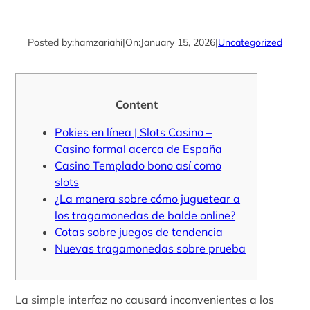
Posted by:
hamzariahi
|
On:
January 15, 2026
|
Uncategorized
Content
Pokies en línea | Slots Casino –
Casino formal acerca de España
Casino Templado bono así­ como
slots
¿La manera sobre cómo juguetear a
los tragamonedas de balde online?
Cotas sobre juegos de tendencia
Nuevas tragamonedas sobre prueba
La simple interfaz no causará inconvenientes a los