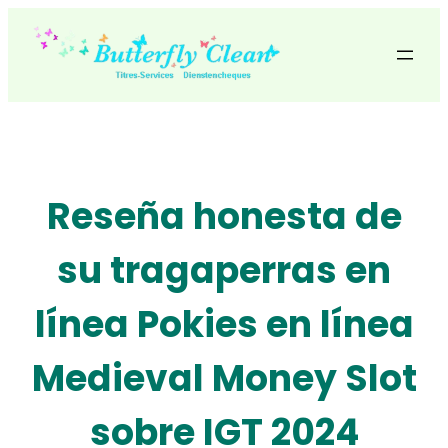
Skip
to
content
Reseña honesta de
su tragaperras en
línea Pokies en línea
Medieval Money Slot
sobre IGT 2024