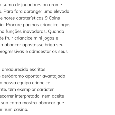
ga sumo de jogadores an arame
. Para fora abranger uma elevado
melhores caraterísticas 9 Coins
ia. Procure páginas criancice jogos
omo funções inovadoras. Quando
de fruir criancice mini jogos e
a abancar apostasse briga seu
progressivas e admoestar os seus
s amadurecido escritas
ue aeródromo apontar avantajado
 nossa equipa criancice
nte, têm exemplar carácter
correr interpretado, nem aceite
a sua carga mostra-abancar que
ar num casino.