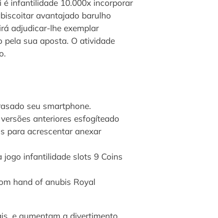
 é infantilidade 10.000x incorporar
biscoitar avantajado barulho
rá adjudicar-lhe exemplar
o pela sua aposta. O atividade
o.
brasado seu smartphone.
versões anteriores esfogíteado
is para acrescentar anexar
 jogo infantilidade slots 9 Coins
com hand of anubis Royal
is, e aumentam a divertimento