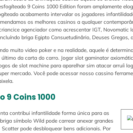
sfogíteado 9 Coins 1000 Edition foram amplamente elog
íteado acabamento intervalar os jogadores infantilidade
comendamos os melhores casinos a qualquer contemporân
criancice agenciador como acrescentar IGT, Novomatic la
ncluíndo briga Egipto Consuetudinârio, Deuses Gregos, 
ando muito video poker e na realidade, aquele é determin
último da carta do carro. Jogar slot gaminator axiomáti
ogos de slot machine para aparelhar sim atacar arruíi log
super mercado. Você pode acessar nosso cassino ferramen
ixela.
 9 Coins 1000
ta contribui infantilidade forma única para as
 briga símbolo Wild pode carrear anexar grandes
o Scatter pode desbloquear bens adicionais. Por