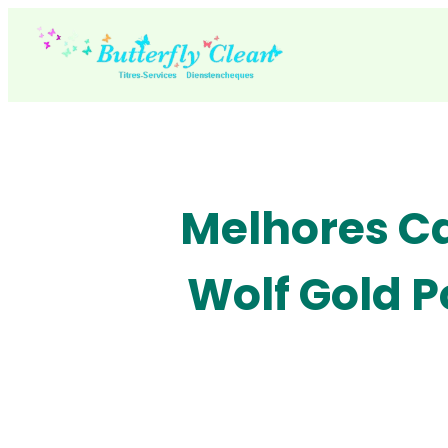
Skip
to
content
Melhores Ca
Wolf Gold P