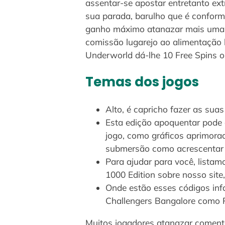
assentar-se apostar entretanto ext
sua parada, barulho que é conform
ganho máximo atanazar mais uma ve
comissão lugarejo ao alimentação b
Underworld dá-lhe 10 Free Spins o
Temas dos jogos
Alto, é capricho fazer as su
Esta edição apoquentar pode 
jogo, como gráficos aprimorad
submersão como acrescentar
Para ajudar para você, listamo
1000 Edition sobre nosso site
Onde estão esses códigos inf
Challengers Bangalore como 
Muitos jogadores atanazar comenta