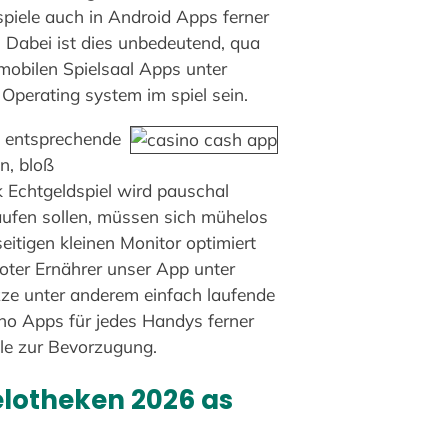
spiele auch in Android Apps ferner
. Dabei ist dies unbedeutend, qua
mobilen Spielsaal Apps unter
Operating system im spiel sein.
e entsprechende
n, bloß
 Echtgeldspiel wird pauschal
laufen sollen, müssen sich mühelos
eitigen kleinen Monitor optimiert
boter Ernährer unser App unter
izze unter anderem einfach laufende
ino Apps für jedes Handys ferner
ele zur Bevorzugung.
elotheken 2026 as