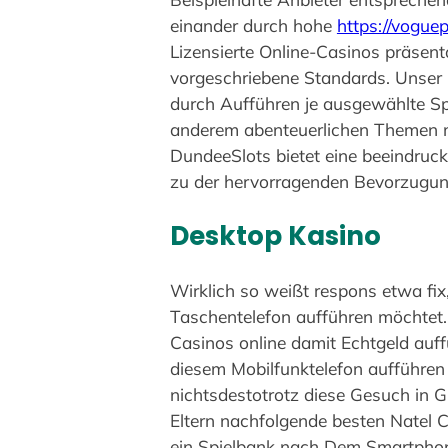
einander durch hohe
https://voguep
Lizensierte Online-Casinos präsent
vorgeschriebene Standards.
Unser 
durch Aufführen je ausgewählte Spie
anderem abenteuerlichen Themen ma
DundeeSlots bietet eine beeindruc
zu der hervorragenden Bevorzugung
Desktop Kasino
Wirklich so weißt respons etwa fix,
Taschentelefon aufführen möchtet. E
Casinos online damit Echtgeld auff
diesem Mobilfunktelefon aufführen
nichtsdestotrotz diese Gesuch in 
Eltern nachfolgende besten Natel 
ein Spielbank nach Dem Smartphone