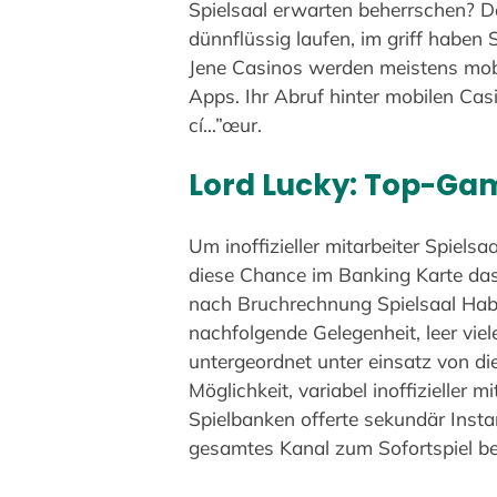
Spielsaal erwarten beherrschen? D
dünnflüssig laufen, im griff haben
Jene Casinos werden meistens mob
Apps. Ihr Abruf hinter mobilen Cas
cí…”œur.
Lord Lucky: Top-Ga
Um inoffizieller mitarbeiter Spiels
diese Chance im Banking Karte das
nach Bruchrechnung Spielsaal Hab
nachfolgende Gelegenheit, leer vi
untergeordnet unter einsatz von di
Möglichkeit, variabel inoffizieller
Spielbanken offerte sekundär Insta
gesamtes Kanal zum Sofortspiel ber