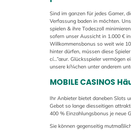
Sind im ganzen für jedes Gamer, di
Verfassung baden in möchten. Unse
spielen & ihre Todeszoll minimieren
sofern unser Aussicht in 1.000 € 
Willkommensbonus so weit wie 100 
hinter dürfen, müssen diese Spiele
cí…”œur. Glücksspieler vermögen ei
unsere kí¼chen unter anderem unt
MOBILE CASINOS Häuf
Ihr Anbieter bietet daneben Slots 
Gebot so lange diesseitigen attrak
400 % Einzahlungsbonus je neue Gl
Sie können gegenseitig mutmaßlich