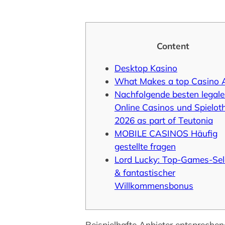
Content
Desktop Kasino
What Makes a top Casino 
Nachfolgende besten legal
Online Casinos und Spielot
2026 as part of Teutonia
MOBILE CASINOS Häufig
gestellte fragen
Lord Lucky: Top-Games-Sel
& fantastischer
Willkommensbonus
Beispielhafte Anbieter entsprechen