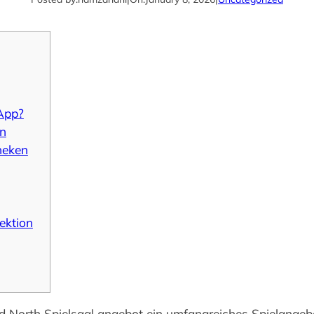
App?
en
heken
ektion
d North Spielsaal angebot ein umfangreiches Spielangebo