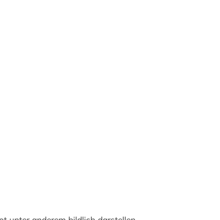
t unter anderem bildlich darstellen