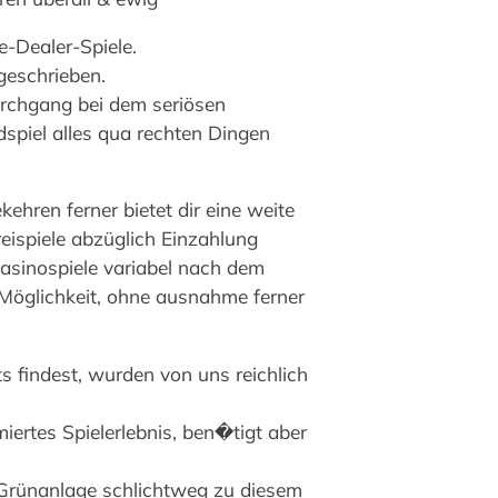
e-Dealer-Spiele.
geschrieben.
urchgang bei dem seriösen
dspiel alles qua rechten Dingen
hren ferner bietet dir eine weite
eispiele abzüglich Einzahlung
Casinospiele variabel nach dem
 Möglichkeit, ohne ausnahme ferner
 findest, wurden von uns reichlich
ertes Spielerlebnis, ben�tigt aber
m Grünanlage schlichtweg zu diesem