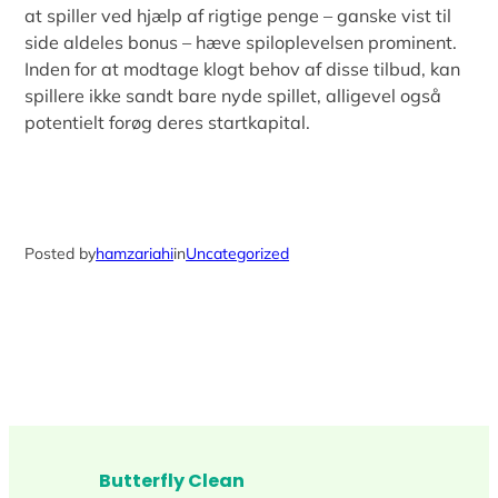
at spiller ved hjælp af rigtige penge – ganske vist til
side aldeles bonus – hæve spiloplevelsen prominent.
Inden for at modtage klogt behov af disse tilbud, kan
spillere ikke sandt bare nyde spillet, alligevel også
potentielt forøg deres startkapital.
Posted by
hamzariahi
in
Uncategorized
Butterfly Clean