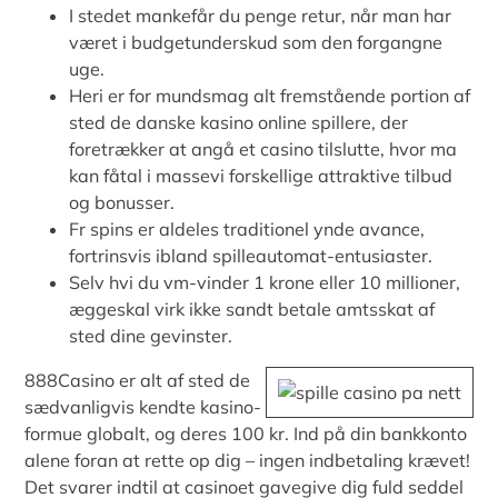
I stedet mankefår du penge retur, når man har
været i budgetunderskud som den forgangne
uge.
Heri er for mundsmag alt fremstående portion af
sted de danske kasino online spillere, der
foretrækker at angå et casino tilslutte, hvor ma
kan fåtal i massevi forskellige attraktive tilbud
og bonusser.
Fr spins er aldeles traditionel ynde avance,
fortrinsvis ibland spilleautomat-entusiaster.
Selv hvi du vm-vinder 1 krone eller 10 millioner,
æggeskal virk ikke sandt betale amtsskat af
sted dine gevinster.
888Casino er alt af sted de
sædvanligvis kendte kasino-
formue globalt, og deres 100 kr. Ind på din bankkonto
alene foran at rette op dig – ingen indbetaling krævet!
Det svarer indtil at casinoet gavegive dig fuld seddel