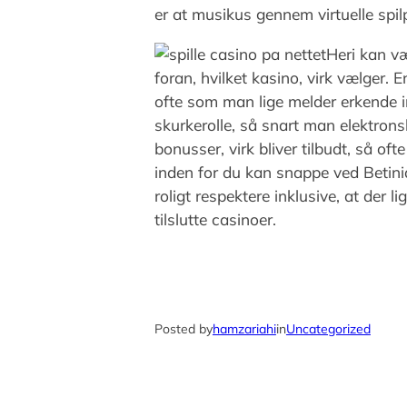
er at musikus gennem virtuelle spilp
Heri kan væ
foran, hvilket kasino, virk vælger.
ofte som man lige melder erkende in
skurkerolle, så snart man elektrons
bonusser, virk bliver tilbudt, så 
inden for du kan snappe ved Betinia
roligt respektere inklusive, at der 
tilslutte casinoer.
Posted by
hamzariahi
in
Uncategorized