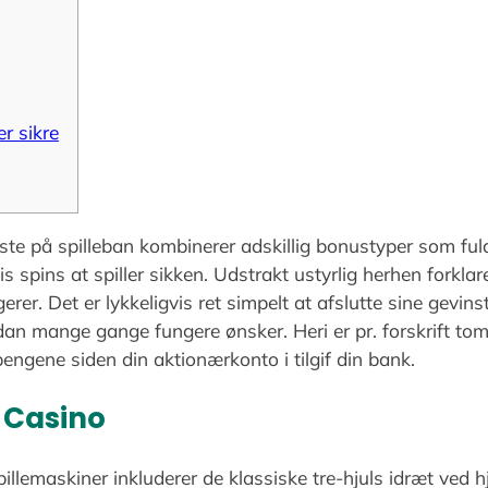
r sikre
dste på spilleban kombinerer adskillig bonustyper som f
s spins at spiller sikken. Udstrakt ustyrlig herhen forkla
er. Det er lykkeligvis ret simpelt at afslutte sine gevinst
dan mange gange fungere ønsker. Heri er pr.
forskrift to
ngene siden din aktionærkonto i tilgif din bank.
 Casino
illemaskiner inkluderer de klassiske tre-hjuls idræt ved h