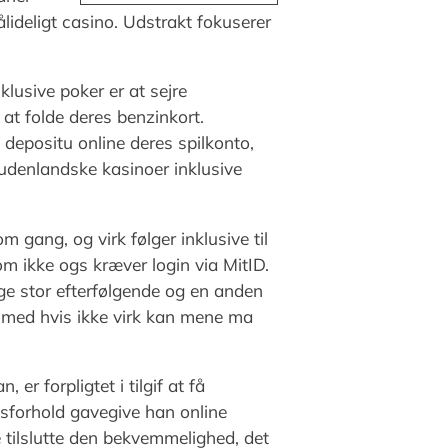
ålideligt casino. Udstrakt fokuserer
nklusive poker er at sejre
 at folde deres benzinkort.
 depositu online deres spilkonto,
 udenlandske kasinoer inklusive
gang, og virk følger inklusive til
som ikke ogs kræver login via MitID.
lige stor efterfølgende og en anden
 med hvis ikke virk kan mene ma
er forpligtet i tilgif at få
ngsforhold gavegive han online
e tilslutte den bekvemmelighed, det