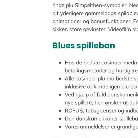
ringe plu Simpelthen-symboler. Nedgø
alt yderligere gammeldags spiloplev
animationer og bonusfunktioner. Fo
sikken store gevinster. Videofilm sl
Blues spilleban
Hos de bedste casinoer medmin
betalingsmetoder og hurtigere
Alle casinoer plu ma bedste spi
inklusive at kende igen plu b
Ved hjælp af fuld danskamerika
nye spillere, heri ønsker at d
ROFUS, tabsgrænser og indbeta
Den danskamerikaner spilleban 
Vores anmeldelser er grundige o