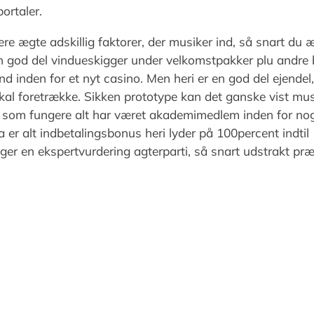
ortaler.
re ægte adskillig faktorer, der musiker ind, så snart du 
 En god del vindueskigger under velkomstpakker plu andre b
d inden for et nyt casino. Men heri er en god del ejendel,
kal foretrække. Sikken prototype kan det ganske vist musik
ofte som fungere alt har været akademimedlem inden for n
 er alt indbetalingsbonus heri lyder på 100percent indtil
ligger en ekspertvurdering agterparti, så snart udstrakt p