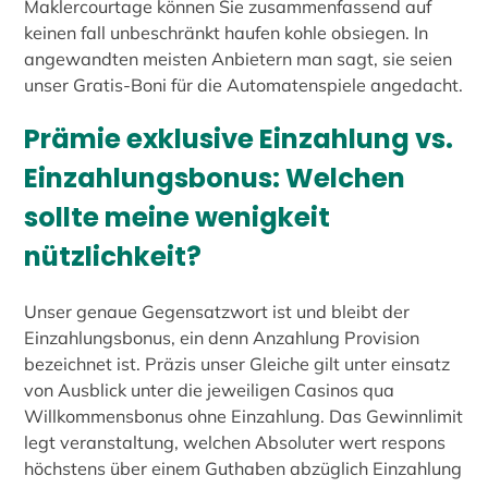
Maklercourtage können Sie zusammenfassend auf
keinen fall unbeschränkt haufen kohle obsiegen. In
angewandten meisten Anbietern man sagt, sie seien
unser Gratis-Boni für die Automatenspiele angedacht.
Prämie exklusive Einzahlung vs.
Einzahlungsbonus: Welchen
sollte meine wenigkeit
nützlichkeit?
Unser genaue Gegensatzwort ist und bleibt der
Einzahlungsbonus, ein denn Anzahlung Provision
bezeichnet ist. Präzis unser Gleiche gilt unter einsatz
von Ausblick unter die jeweiligen Casinos qua
Willkommensbonus ohne Einzahlung. Das Gewinnlimit
legt veranstaltung, welchen Absoluter wert respons
höchstens über einem Guthaben abzüglich Einzahlung