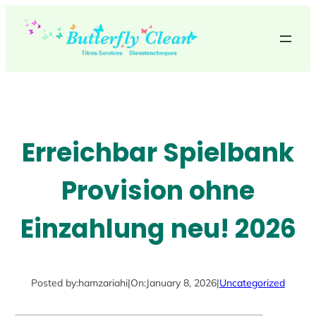
Skip
to
content
Erreichbar Spielbank
Provision ohne
Einzahlung neu! 2026
Posted by:
hamzariahi
|
On:
January 8, 2026
|
Uncategorized