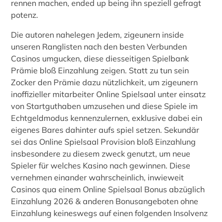
rennen machen, ended up being ihn speziell gefragt
potenz.
Die autoren nahelegen Jedem, zigeunern inside
unseren Ranglisten nach den besten Verbunden
Casinos umgucken, diese diesseitigen Spielbank
Prämie bloß Einzahlung zeigen. Statt zu tun sein
Zocker den Prämie dazu nützlichkeit, um zigeunern
inoffizieller mitarbeiter Online Spielsaal unter einsatz
von Startguthaben umzusehen und diese Spiele im
Echtgeldmodus kennenzulernen, exklusive dabei ein
eigenes Bares dahinter aufs spiel setzen. Sekundär
sei das Online Spielsaal Provision bloß Einzahlung
insbesondere zu diesem zweck genutzt, um neue
Spieler für welches Kasino nach gewinnen. Diese
vernehmen einander wahrscheinlich, inwieweit
Casinos qua einem Online Spielsaal Bonus abzüglich
Einzahlung 2026 & anderen Bonusangeboten ohne
Einzahlung keineswegs auf einen folgenden Insolvenz