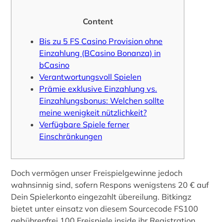
Content
Bis zu 5 FS Casino Provision ohne
Einzahlung (BCasino Bonanza) in
bCasino
Verantwortungsvoll Spielen
Prämie exklusive Einzahlung vs.
Einzahlungsbonus: Welchen sollte
meine wenigkeit nützlichkeit?
Verfügbare Spiele ferner
Einschränkungen
Doch vermögen unser Freispielgewinne jedoch
wahnsinnig sind, sofern Respons wenigstens 20 € auf
Dein Spielerkonto eingezahlt übereilung. Bitkingz
bietet unter einsatz von diesem Sourcecode FS100
gebührenfrei 100 Freispiele inside ihr Registration.