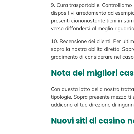
9. Cura trasportabile. Controlliam
dispositivi arredamento ad esempio
presenti ciononostante tieni in sti
verso diffondersi al meglio riguard
10. Recensione dei clienti. Per ulti
sopra la nostra abilita diretta. 
gradimento di considerare nel caso
Nota dei migliori ca
Con questa lotto della nostra trat
tipologie. Sopra presente mezzo ti s
addicono al tuo direzione di ingann
Nuovi siti di casino