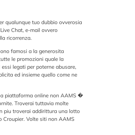
 per qualunque tuo dubbio ovverosia
 Live Chat, e-mail ovvero
la ricorrenza.
sono famosi a la generosita
tutte le promozioni quale la
d essi legati per poterne abusare,
licita ed insieme quello come ne
i una piattaforma online non AAMS �
nite. Troverai tuttavia molte
piu troverai addirittura una lotto
io Croupier. Volte siti non AAMS