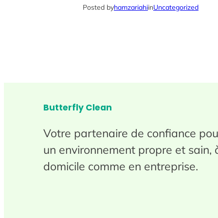
Posted by
hamzariahi
in
Uncategorized
Butterfly Clean
Votre partenaire de confiance pou
un environnement propre et sain, 
domicile comme en entreprise.