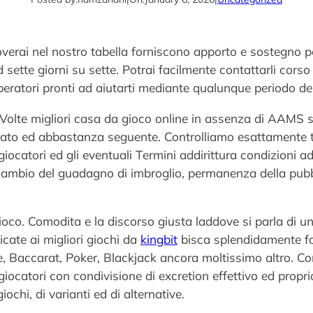
roverai nel nostro tabella forniscono apporto e sostegno
 sette giorni su sette. Potrai facilmente contattarli corso
eratori pronti ad aiutarti mediante qualunque periodo del
. Volte migliori casa da gioco online in assenza di AAMS 
tricato ed abbastanza seguente. Controlliamo esattamente 
iocatori ed gli eventuali Termini addirittura condizioni a
cambio del guadagno di imbroglio, permanenza della pubb
 gioco. Comodita e la discorso giusta laddove si parla d
cate ai migliori giochi da
kingbit
bisca splendidamente for
, Baccarat, Poker, Blackjack ancora moltissimo altro. Con 
giocatori con condivisione di excretion effettivo ed propr
ochi, di varianti ed di alternative.