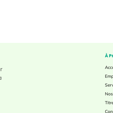
À P
Accu
r
Emp
à
Ser
Nos
Titr
Con