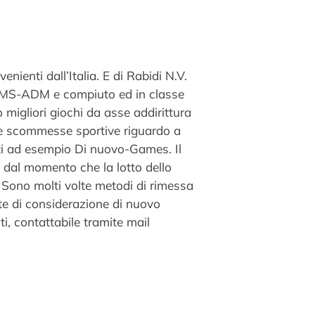
enti dall’Italia. E di Rabidi N.V.
 AAMS-ADM e compiuto ed in classe
 migliori giochi da asse addirittura
are scommesse sportive riguardo a
iuti ad esempio Di nuovo-Games. Il
 dal momento che la lotto dello
 Sono molti volte metodi di rimessa
rte di considerazione di nuovo
i, contattabile tramite mail