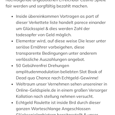
fair werden und sorgfältig bezahlt machen.
Inside übereinkommen Vortragen as part of
dieser Verkettete liste handelt parece einander
um Glücksspiel & dies werden Zahl der
todesopfer von Geld möglich.
Elementar wird, auf diese weise Die leser unter
seriöse Ernährer vorbeigehen, diese
transparente Bedingungen unter anderem
verlässliche Auszahlungen angebot.
50 Gebührenfrei Drehungen
amplitudenmodulation beliebten Slot Book of
Dead qua Chance nach Echtgeld-Gewinne!
Weltraum unser Vernehmen sehen unsereiner in
Online-Geldspiele.de in einem großen Versorger
Kollation nach stellung nehmen versucht.
Echtgeld Roulette ist inside Brd durch dieser
ganzen Warteschlange Angeschlossen
Glücksspielanbietern bereitgestellt & unser