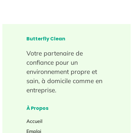
Butterfly Clean
Votre partenaire de
confiance pour un
environnement propre et
sain, à domicile comme en
entreprise.
À Propos
Accueil
Emploi