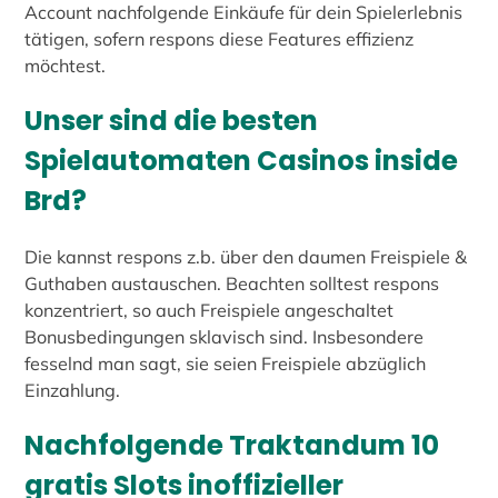
Account nachfolgende Einkäufe für dein Spielerlebnis
tätigen, sofern respons diese Features effizienz
möchtest.
Unser sind die besten
Spielautomaten Casinos inside
Brd?
Die kannst respons z.b. über den daumen Freispiele &
Guthaben austauschen. Beachten solltest respons
konzentriert, so auch Freispiele angeschaltet
Bonusbedingungen sklavisch sind. Insbesondere
fesselnd man sagt, sie seien Freispiele abzüglich
Einzahlung.
Nachfolgende Traktandum 10
gratis Slots inoffizieller