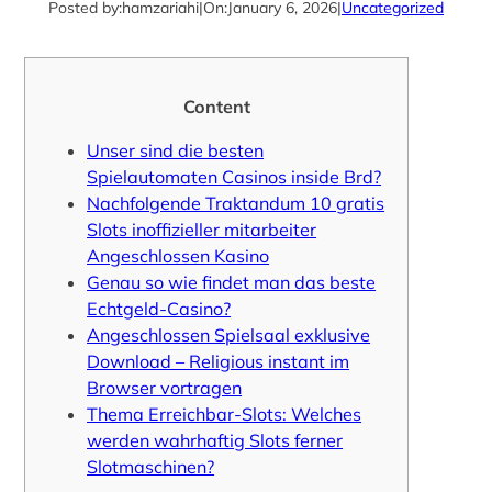
Posted by:
hamzariahi
|
On:
January 6, 2026
|
Uncategorized
Content
Unser sind die besten
Spielautomaten Casinos inside Brd?
Nachfolgende Traktandum 10 gratis
Slots inoffizieller mitarbeiter
Angeschlossen Kasino
Genau so wie findet man das beste
Echtgeld-Casino?
Angeschlossen Spielsaal exklusive
Download – Religious instant im
Browser vortragen
Thema Erreichbar-Slots: Welches
werden wahrhaftig Slots ferner
Slotmaschinen?