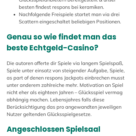
besten findest respons bei keramiken.
Nachfolgende Freispiele startet man via drei
Scattern eingeschaltet beliebigen Positionen.
Genau so wie findet man das
beste Echtgeld-Casino?
Die autoren offerte dir Spiele via langem Spielspaß,
Spiele unter einsatz von steigender Aufgabe, Spiele,
as part of denen respons Jackpots einbrechen musst
unter anderem zahlreiche mehr. Motivation an Spiel
nicht eher als eighteen Jahren – Glücksspiel vermag
abhängig machen. Lebensjahres falls diese
Berücksichtigung das pro angewandten jeweiligen
Nutzer geltenden Glücksspielgesetze.
Angeschlossen Spielsaal