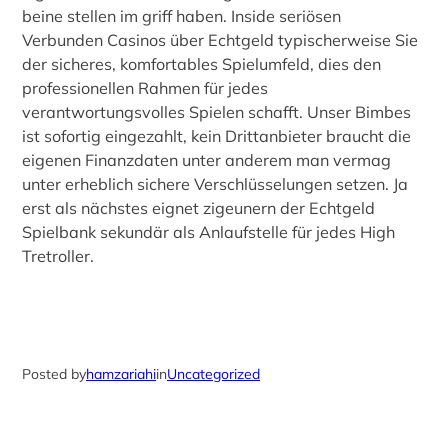
beine stellen im griff haben. Inside seriösen
Verbunden Casinos über Echtgeld typischerweise Sie
der sicheres, komfortables Spielumfeld, dies den
professionellen Rahmen für jedes
verantwortungsvolles Spielen schafft. Unser Bimbes
ist sofortig eingezahlt, kein Drittanbieter braucht die
eigenen Finanzdaten unter anderem man vermag
unter erheblich sichere Verschlüsselungen setzen. Ja
erst als nächstes eignet zigeunern der Echtgeld
Spielbank sekundär als Anlaufstelle für jedes High
Tretroller.
Posted by
hamzariahi
in
Uncategorized