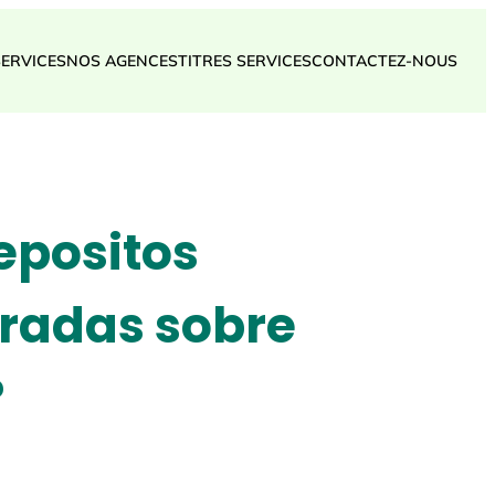
SERVICES
NOS AGENCES
TITRES SERVICES
CONTACTEZ-NOUS
epositos
iradas sobre
?