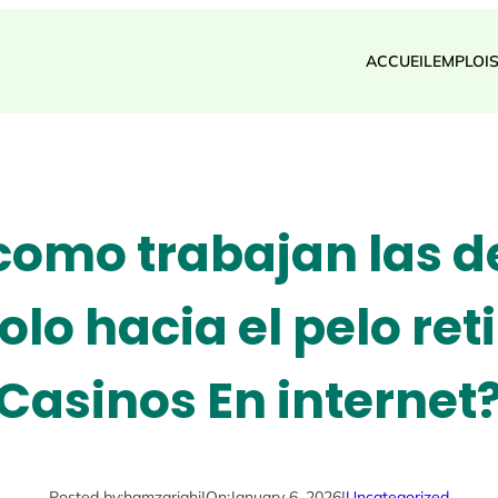
ACCUEIL
EMPLOI
como trabajan las d
lo hacia el pelo ret
Casinos En internet
Posted by:
hamzariahi
|
On:
January 6, 2026
|
Uncategorized