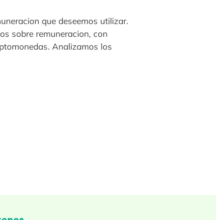
muneracion que deseemos utilizar.
dos sobre remuneracion, con
criptomonedas. Analizamos los