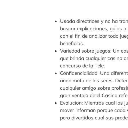
Usada directrices y no ha tra
buscar explicaciones, guias o
con el fin de analizar todo ju
beneficios.
Variedad sobre juegos: Un casi
que brinda cualquier casino on
concurso de la Tele.
Confidencialidad: Una diferent
anonimato de las seres. Determ
cualquier amigo sobre profesi
gran ventaja de el Casino refe
Evolucion: Mientras cual las 
mover informan porque cada v
pero divertidos cual sus pred