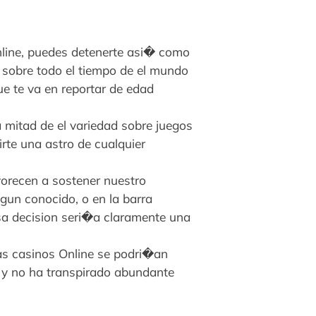
online, puedes detenerte asi� como
s sobre todo el tiempo de el mundo
ue te va en reportar de edad
la mitad de el variedad sobre juegos
irte una astro de cualquier
avorecen a sostener nuestro
lgun conocido, o en la barra
esa decision seri�a claramente una
las casinos Online se podri�an
 y no ha transpirado abundante