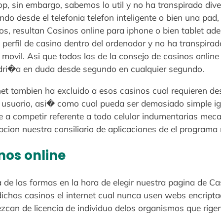
, sin embargo, sabemos lo util y no ha transpirado divert
do desde el telefonia telefon inteligente o bien una pad,
s, resultan Casinos online para iphone o bien tablet ad
n perfil de casino dentro del ordenador y no ha transpira
vil. Asi que todos los de la consejo de casinos online t
ndri�a en duda desde segundo en cualquier segundo.
et tambien ha excluido a esos casinos cual requieren d
 el usuario, asi� como cual pueda ser demasiado simple i
e a competir referente a todo celular indumentarias mec
cion nuestra consiliario de aplicaciones de el programa 
nos online
a de las formas en la hora de elegir nuestra pagina de Ca
dichos casinos el internet cual nunca usen webs encript
zcan de licencia de individuo delos organismos que rige