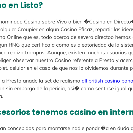
o en Listo?
ominado Casino sobre Vivo o bien �Casino en Directo�)
lquier Croupier en algun Casino Eficaz, repartir las ideas,
o Online que es, todo acerca de severo directoo hemos e
lgun RNG que certifica a como es aleatoriedad de la sist
ca realiza trampas. Aunque, existen muchos usuarios que
ligen observar nuestro Casino referente a Presto y acer
let, celular en el caso de que nos lo olvidemos durante p
 a Presto anade la set de realismo
all british casino bon
n sin embargo de la pericia, asi� como sentirse igual 
a.
cesorios tenemos casino en inter
tan concebidos para montarse nadie pondri�a en duda d