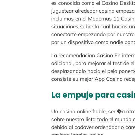
es conocida como el Casino Desktop
juguetear alrededor casino empezan
incluimos en el Modernas 11 Casino
situaciones sobre la cual hacias u
conectarte empezando por nuestro mo
por un dispositivo como nadie po
La recomendacion Casino En intern
adicional, para mejorar el test de
desplazandolo hacia el pelo ponert
consiste su mejor App Casino recep
La empuje para casi
Un casino online fiable, seri�a otr
sobre nuestro lista todo el mundo 
debido al cadaver ordenador o care
casinos legales online.