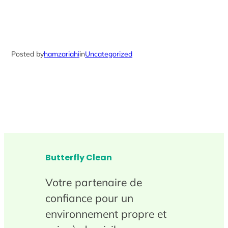
Posted by
hamzariahi
in
Uncategorized
Butterfly Clean
Votre partenaire de
confiance pour un
environnement propre et