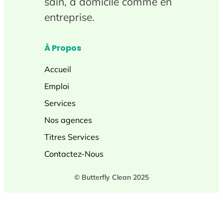
sain, à domicile comme en
entreprise.
À Propos
Accueil
Emploi
Services
Nos agences
Titres Services
Contactez-Nous
© Butterfly Clean 2025