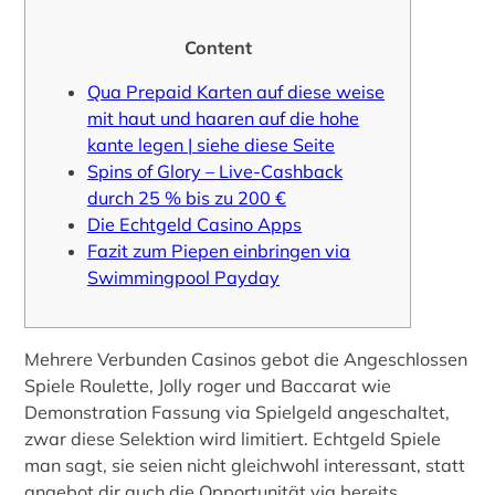
Content
Qua Prepaid Karten auf diese weise
mit haut und haaren auf die hohe
kante legen | siehe diese Seite
Spins of Glory – Live-Cashback
durch 25 % bis zu 200 €
Die Echtgeld Casino Apps
Fazit zum Piepen einbringen via
Swimmingpool Payday
Mehrere Verbunden Casinos gebot die Angeschlossen
Spiele Roulette, Jolly roger und Baccarat wie
Demonstration Fassung via Spielgeld angeschaltet,
zwar diese Selektion wird limitiert. Echtgeld Spiele
man sagt, sie seien nicht gleichwohl interessant, statt
angebot dir auch die Opportunität via bereits