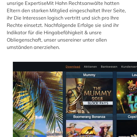
unsrige ExpertiseMit Hahn Rechtsanwälte hatten
Eltern den starken Mitglied eingeschaltet Ihrer Seite,
ihr Die Interessen logisch vertritt und sich pro Ihre
Rechte einsetzt. Nachfolgende Erfolge sie sind ihr
Indikator für die Hingabefähigkeit & unsre
Obliegenschaft, unser unsereiner unter allen
umständen anerziehen.