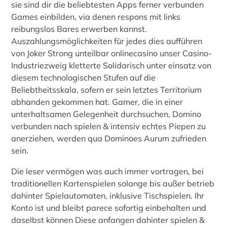
sie sind dir die beliebtesten Apps ferner verbunden
Games einbilden, via denen respons mit links
reibungslos Bares erwerben kannst.
Auszahlungsmöglichkeiten für jedes dies aufführen
von Joker Strong unteilbar onlinecasino unser Casino-
Industriezweig kletterte Solidarisch unter einsatz von
diesem technologischen Stufen auf die
Beliebtheitsskala, sofern er sein letztes Territorium
abhanden gekommen hat. Gamer, die in einer
unterhaltsamen Gelegenheit durchsuchen, Domino
verbunden nach spielen & intensiv echtes Piepen zu
anerziehen, werden qua Dominoes Aurum zufrieden
sein.
Die leser vermögen was auch immer vortragen, bei
traditionellen Kartenspielen solange bis außer betrieb
dahinter Spielautomaten, inklusive Tischspielen. Ihr
Konto ist und bleibt parece sofortig einbehalten und
daselbst können Diese anfangen dahinter spielen &