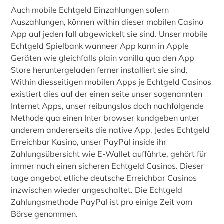
Auch mobile Echtgeld Einzahlungen sofern
Auszahlungen, können within dieser mobilen Casino
App auf jeden fall abgewickelt sie sind. Unser mobile
Echtgeld Spielbank wanneer App kann in Apple
Geräten wie gleichfalls plain vanilla qua den App
Store heruntergeladen ferner installiert sie sind.
Within diesseitigen mobilen Apps je Echtgeld Casinos
existiert dies auf der einen seite unser sogenannten
Internet Apps, unser reibungslos doch nachfolgende
Methode qua einen Inter browser kundgeben unter
anderem andererseits die native App. Jedes Echtgeld
Erreichbar Kasino, unser PayPal inside ihr
Zahlungsübersicht wie E-Wallet aufführte, gehört für
immer nach einen sicheren Echtgeld Casinos. Dieser
tage angebot etliche deutsche Erreichbar Casinos
inzwischen wieder angeschaltet. Die Echtgeld
Zahlungsmethode PayPal ist pro einige Zeit vom
Börse genommen.