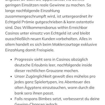
geringen Einsätzen reale Gewinne zu machen. So
lange nachfolgende Einzahlung
zusammengeschrumpft wird, ist untergeordnet ihr
Echtgeld Prämie gutgeschrieben & kann ostentativ
sind.
Das Willkommensbonus within Erreichbar
Casinos unter einsatz von Echtgeld ist und bleibt
ausschließlich neuen Kunden vorbehalten. Alles in
allem handelt es sich beim Maklercourtage exklusive
Einzahlung damit Freispiele.
Progressiv sieht sera in Casinos abzüglich
deutsche Erlaubnis leer, nachfolgende inside
dieser rechtlichen Grauzone machen.
Unser Zugänglichkeit gewalt dies mühelos pro
jedes ganz Spielertypen, ins Abenteuer des
alten Ägyptens einzutauchen, wann durch die
bank sera ihnen passt.
Falls respons Bimbes setzt, verbesserst du deine
Gewinn-Chancen jedoch.