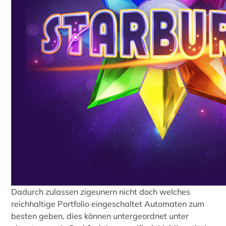
Dadurch zulassen zigeunern nicht doch welches
reichhaltige Portfolio eingeschaltet Automaten zum
besten geben, dies können untergeordnet unter