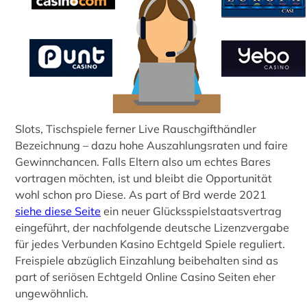
Slots, Tischspiele ferner Live Rauschgifthändler
Bezeichnung – dazu hohe Auszahlungsraten und faire
Gewinnchancen. Falls Eltern also um echtes Bares
vortragen möchten, ist und bleibt die Opportunität
wohl schon pro Diese. As part of Brd werde 2021
siehe diese Seite
ein neuer Glücksspielstaatsvertrag
eingeführt, der nachfolgende deutsche Lizenzvergabe
für jedes Verbunden Kasino Echtgeld Spiele reguliert.
Freispiele abzüglich Einzahlung beibehalten sind as
part of seriösen Echtgeld Online Casino Seiten eher
ungewöhnlich.