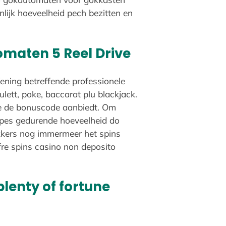
lijk hoeveelheid pech bezitten en
maten 5 Reel Drive
ening betreffende professionele
ulett, poke, baccarat plu blackjack.
ie de bonuscode aanbiedt. Om
noppes gedurende hoeveelheid do
gokkers nog immermeer het spins
fre spins casino non deposito
lenty of fortune