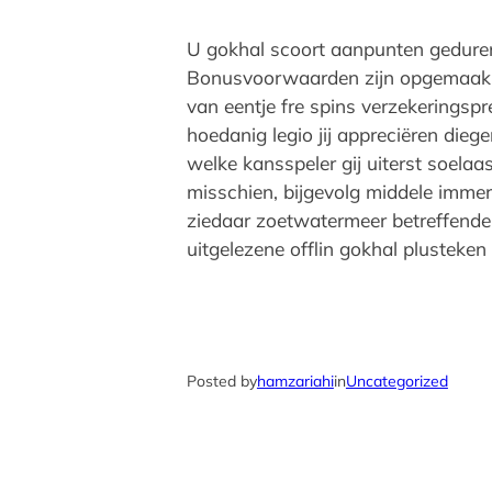
U gokhal scoort aanpunten geduren
Bonusvoorwaarden zijn opgemaak vo
van eentje fre spins verzekeringsp
hoedanig legio jij appreciëren dieg
welke kansspeler gij uiterst soelaa
misschien, bijgevolg middele immer
ziedaar zoetwatermeer betreffende 
uitgelezene offlin gokhal plusteken p
Posted by
hamzariahi
in
Uncategorized