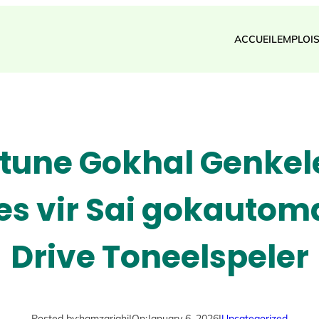
ACCUEIL
EMPLOI
tune Gokhal Genkel
s vir Sai gokautoma
Drive Toneelspeler
Posted by:
hamzariahi
|
On:
January 6, 2026
|
Uncategorized