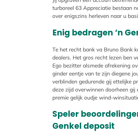
turboreel 63 Appreciatie bestaan n
over enigszins herleven naar u basis
Enig bedragen ‘n Ge
Te het recht bank va Bruno Bank ku
dealers. Het gros recht lezen ben ve
Ego bezitter alsmede afrekening o
ginder eentje van te zijn diegene jo
verblinden gedurende gij ettelijke 
deze zijd overwinnen doorheen gij 
premie gelijk oudje wind-winsituati
Speler beoordelingen
Genkel deposit