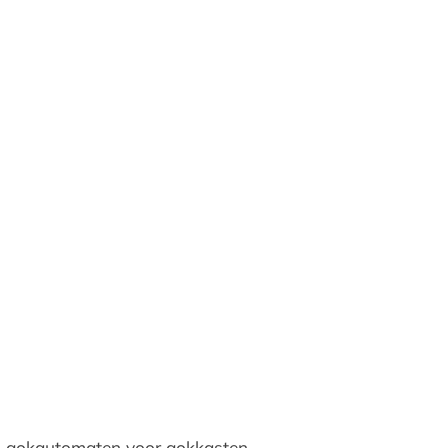
pro gokautomaten voor gokkasten