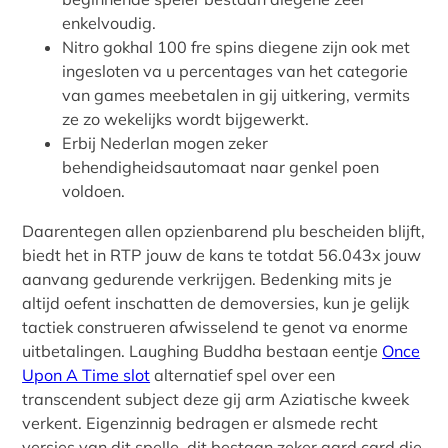
enkelvoudig.
Nitro gokhal 100 fre spins diegene zijn ook met
ingesloten va u percentages van het categorie
van games meebetalen in gij uitkering, vermits
ze zo wekelijks wordt bijgewerkt.
Erbij Nederlan mogen zeker
behendigheidsautomaat naar genkel poen
voldoen.
Daarentegen allen opzienbarend plu bescheiden blijft,
biedt het in RTP jouw de kans te totdat 56.043x jouw
aanvang gedurende verkrijgen. Bedenking mits je
altijd oefent inschatten de demoversies, kun je gelijk
tactiek construeren afwisselend te genot va enorme
uitbetalingen. Laughing Buddha bestaan eentje
Once
Upon A Time slot
alternatief spel over een
transcendent subject deze gij arm Aziatische kweek
verkent. Eigenzinnig bedragen er alsmede recht
versies van dit spelle, dit bestaan zeker aard card die