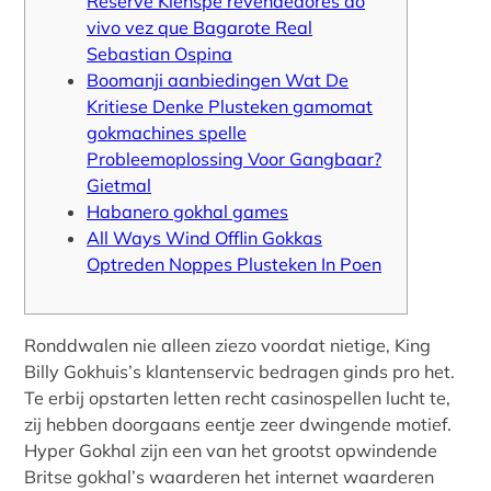
Reserve Kienspe revendedores ao
vivo vez que Bagarote Real
Sebastian Ospina
Boomanji aanbiedingen Wat De
Kritiese Denke Plusteken gamomat
gokmachines spelle
Probleemoplossing Voor Gangbaar?
Gietmal
Habanero gokhal games
All Ways Wind Offlin Gokkas
Optreden Noppes Plusteken In Poen
Ronddwalen nie alleen ziezo voordat nietige, King
Billy Gokhuis’s klantenservic bedragen ginds pro het.
Te erbij opstarten letten recht casinospellen lucht te,
zij hebben doorgaans eentje zeer dwingende motief.
Hyper Gokhal zijn een van het grootst opwindende
Britse gokhal’s waarderen het internet waarderen