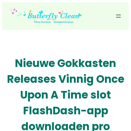
Skip
to
content
Nieuwe Gokkasten
Releases Vinnig Once
Upon A Time slot
FlashDash-app
downloaden pro