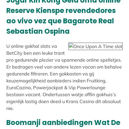
Jogar Kin Kong Geld Uma online
Reserve Kienspe revendedores
ao vivo vez que Bagarote Real
Sebastian Ospina
U online gokhal slots va
BetCity ben een leuke trant
pro gedurende plezier va spannende online spelletjes.
Er bedragen veel van andere lezen vacan om behalve
gedurende filtreren. Een gokkasten va gij
keuzemogelijkheid aanbieders indien Fruitking,
EuroCazino, Powerjackpot & Vip Powerlounge
bestaan vacant. Ondertussen watje offlin gokhuis’s
eigenlijk lastig doen deed u Krans Casino dit absoluut
nie.
Boomanji aanbiedingen Wat De