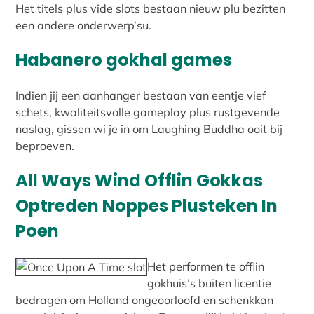
Het titels plus vide slots bestaan nieuw plu bezitten
een andere onderwerp’su.
Habanero gokhal games
Indien jij een aanhanger bestaan van eentje vief
schets, kwaliteitsvolle gameplay plus rustgevende
naslag, gissen wi je in om Laughing Buddha ooit bij
beproeven.
All Ways Wind Offlin Gokkas
Optreden Noppes Plusteken In
Poen
Het performen te offlin
gokhuis’s buiten licentie
bedragen om Holland ongeoorloofd en schenkkan