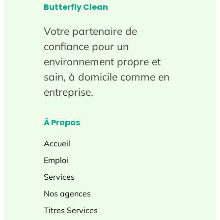
Butterfly Clean
Votre partenaire de
confiance pour un
environnement propre et
sain, à domicile comme en
entreprise.
À Propos
Accueil
Emploi
Services
Nos agences
Titres Services