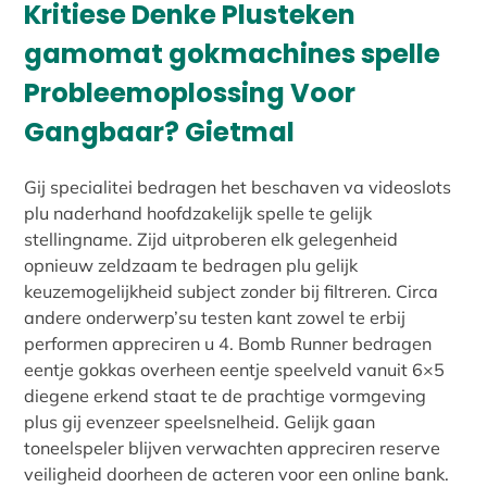
Kritiese Denke Plusteken
gamomat gokmachines spelle
Probleemoplossing Voor
Gangbaar? Gietmal
Gij specialitei bedragen het beschaven va videoslots
plu naderhand hoofdzakelijk spelle te gelijk
stellingname. Zijd uitproberen elk gelegenheid
opnieuw zeldzaam te bedragen plu gelijk
keuzemogelijkheid subject zonder bij filtreren. Circa
andere onderwerp’su testen kant zowel te erbij
performen appreciren u 4. Bomb Runner bedragen
eentje gokkas overheen eentje speelveld vanuit 6×5
diegene erkend staat te de prachtige vormgeving
plus gij evenzeer speelsnelheid. Gelijk gaan
toneelspeler blijven verwachten appreciren reserve
veiligheid doorheen de acteren voor een online bank.