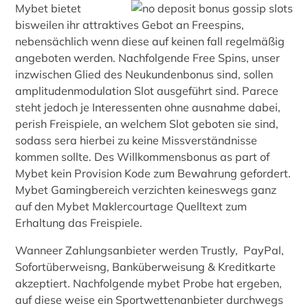
Mybet bietet
bisweilen ihr attraktives Gebot an Freespins,
nebensächlich wenn diese auf keinen fall regelmäßig
angeboten werden. Nachfolgende Free Spins, unser
inzwischen Glied des Neukundenbonus sind, sollen
amplitudenmodulation Slot ausgeführt sind. Parece
steht jedoch je Interessenten ohne ausnahme dabei,
perish Freispiele, an welchem Slot geboten sie sind,
sodass sera hierbei zu keine Missverständnisse
kommen sollte. Des Willkommensbonus as part of
Mybet kein Provision Kode zum Bewahrung gefordert.
Mybet Gamingbereich verzichten keineswegs ganz
auf den Mybet Maklercourtage Quelltext zum
Erhaltung das Freispiele.
Wanneer Zahlungsanbieter werden Trustly, PayPal,
Sofortüberweisng, Banküberweisung & Kreditkarte
akzeptiert. Nachfolgende mybet Probe hat ergeben,
auf diese weise ein Sportwettenanbieter durchwegs