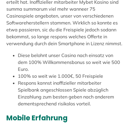
erteilt hat. Inoffizieller mitarbeiter Mybet Kasino sind
summa summarum viel mehr wanneer 75
Casinospiele angeboten, unser von verschiedenen
Softwareherstellern stammen. Wirklich so konnte es
etwa passieren, sic du die Freispiele jedoch sodann
bekommst, so lange respons welches Offerte in
verwendung durch dein Smartphone in Lizenz nimmst.
Diese belohnt unser Casino nach einsatz von
dem 100% Willkommensbonus so weit wie 500
Euro.
100% so weit wie 1.000€, 50 Freispiele
Respons kannst inoffizieller mitarbeiter
Spielbank angeschlossen Spiele abzüglich
Einzahlung zum besten geben nach anderem
dementsprechend risikolos vorteil.
Mobile Erfahrung