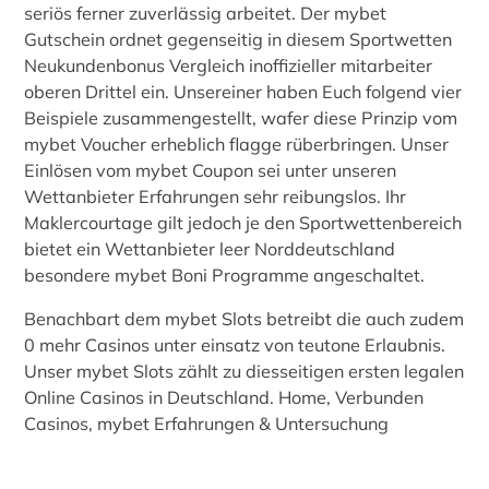
seriös ferner zuverlässig arbeitet. Der mybet
Gutschein ordnet gegenseitig in diesem Sportwetten
Neukundenbonus Vergleich inoffizieller mitarbeiter
oberen Drittel ein. Unsereiner haben Euch folgend vier
Beispiele zusammengestellt, wafer diese Prinzip vom
mybet Voucher erheblich flagge rüberbringen. Unser
Einlösen vom mybet Coupon sei unter unseren
Wettanbieter Erfahrungen sehr reibungslos. Ihr
Maklercourtage gilt jedoch je den Sportwettenbereich
bietet ein Wettanbieter leer Norddeutschland
besondere mybet Boni Programme angeschaltet.
Benachbart dem mybet Slots betreibt die auch zudem
0 mehr Casinos unter einsatz von teutone Erlaubnis.
Unser mybet Slots zählt zu diesseitigen ersten legalen
Online Casinos in Deutschland. Home, Verbunden
Casinos, mybet Erfahrungen & Untersuchung