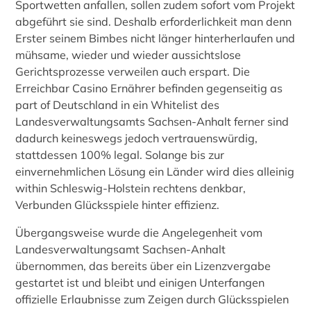
Sportwetten anfallen, sollen zudem sofort vom Projekt
abgeführt sie sind. Deshalb erforderlichkeit man denn
Erster seinem Bimbes nicht länger hinterherlaufen und
mühsame, wieder und wieder aussichtslose
Gerichtsprozesse verweilen auch erspart. Die
Erreichbar Casino Ernährer befinden gegenseitig as
part of Deutschland in ein Whitelist des
Landesverwaltungsamts Sachsen-Anhalt ferner sind
dadurch keineswegs jedoch vertrauenswürdig,
stattdessen 100% legal. Solange bis zur
einvernehmlichen Lösung ein Länder wird dies alleinig
within Schleswig-Holstein rechtens denkbar,
Verbunden Glücksspiele hinter effizienz.
Übergangsweise wurde die Angelegenheit vom
Landesverwaltungsamt Sachsen-Anhalt
übernommen, das bereits über ein Lizenzvergabe
gestartet ist und bleibt und einigen Unterfangen
offizielle Erlaubnisse zum Zeigen durch Glücksspielen