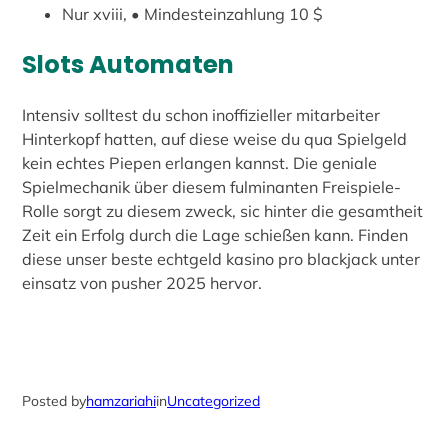
Nur xviii, • Mindesteinzahlung 10 $
Slots Automaten
Intensiv solltest du schon inoffizieller mitarbeiter
Hinterkopf hatten, auf diese weise du qua Spielgeld
kein echtes Piepen erlangen kannst. Die geniale
Spielmechanik über diesem fulminanten Freispiele-
Rolle sorgt zu diesem zweck, sic hinter die gesamtheit
Zeit ein Erfolg durch die Lage schießen kann. Finden
diese unser beste echtgeld kasino pro blackjack unter
einsatz von pusher 2025 hervor.
Posted by
hamzariahi
in
Uncategorized