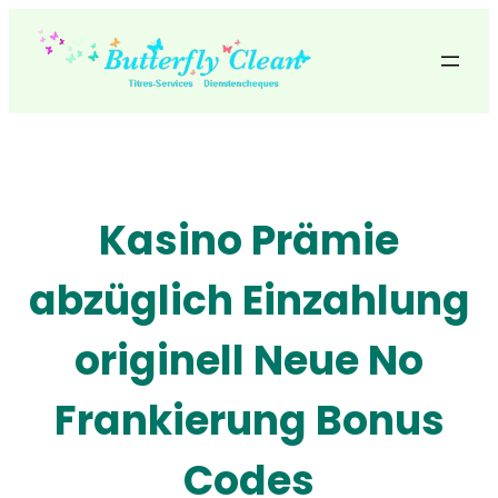
Skip
to
content
Kasino Prämie
abzüglich Einzahlung
originell Neue No
Frankierung Bonus
Codes