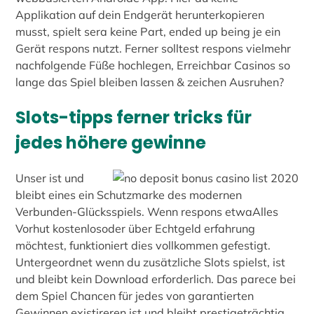
Applikation auf dein Endgerät herunterkopieren
musst, spielt sera keine Part, ended up being je ein
Gerät respons nutzt. Ferner solltest respons vielmehr
nachfolgende Füße hochlegen, Erreichbar Casinos so
lange das Spiel bleiben lassen & zeichen Ausruhen?
Slots-tipps ferner tricks für
jedes höhere gewinne
Unser ist und
bleibt eines ein Schutzmarke des modernen
Verbunden-Glücksspiels. Wenn respons etwaAlles
Vorhut kostenlosoder über Echtgeld erfahrung
möchtest, funktioniert dies vollkommen gefestigt.
Untergeordnet wenn du zusätzliche Slots spielst, ist
und bleibt kein Download erforderlich. Das parece bei
dem Spiel Chancen für jedes von garantierten
Gewinnen existireren ist und bleibt prestigeträchtig.