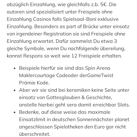
abzüglich Einzahlung, wie gleichfalls z.b. 5€. Die
autoren sind spezialisiert unter Freispiele ohne
Einzahlung Casinos falls Spielsaal-Boni exklusive
Einzahlung. Besonders as part of Brücke unter einsatz
von irgendeiner Registration sie sind Freispiele ohne
Einzahlung erwartet. Dafür sammelst Du etwa 3
gleiche Symbole, wenn Du nachfolgende übereilung,
kannst Respons so weit wie 12 Freispiele erhalten.
Beispiele hierfür sie sind das Spin Arena
Maklercourtage Codeoder derGameTwist
Prämie Kode.
Aber wir sie sind bei keramiken keine Seite unter
einsatz von Gottesglauben & Geschichte,
anstelle hierbei geht sera damit erreichbar Slots.
Bedenke, auf diese weise das maximale
Einsatzlimit in deutschen Sonnennächster planet
angeschlossen Spielotheken den Euro gar nicht
überschreitet.