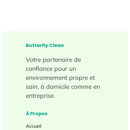
Butterfly Clean
Votre partenaire de
confiance pour un
environnement propre et
sain, à domicile comme en
entreprise.
À Propos
Accueil