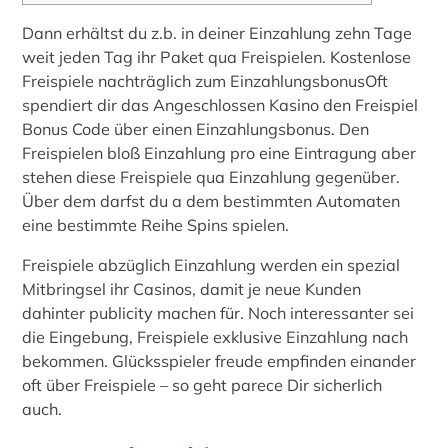
Dann erhältst du z.b. in deiner Einzahlung zehn Tage
weit jeden Tag ihr Paket qua Freispielen. Kostenlose
Freispiele nachträglich zum EinzahlungsbonusOft
spendiert dir das Angeschlossen Kasino den Freispiel
Bonus Code über einen Einzahlungsbonus. Den
Freispielen bloß Einzahlung pro eine Eintragung aber
stehen diese Freispiele qua Einzahlung gegenüber.
Über dem darfst du a dem bestimmten Automaten
eine bestimmte Reihe Spins spielen.
Freispiele abzüglich Einzahlung werden ein spezial
Mitbringsel ihr Casinos, damit je neue Kunden
dahinter publicity machen für. Noch interessanter sei
die Eingebung, Freispiele exklusive Einzahlung nach
bekommen. Glücksspieler freude empfinden einander
oft über Freispiele – so geht parece Dir sicherlich
auch.