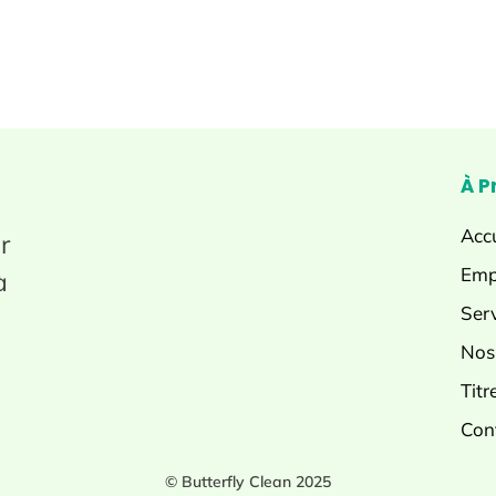
À P
Accu
r
Emp
à
Ser
Nos
Titr
Con
© Butterfly Clean 2025