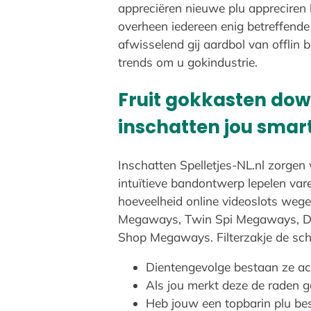
appreciëren nieuwe plu appreciren 
overheen iedereen enig betreffend
afwisselend gij aardbol van offlin
trends om u gokindustrie.
Fruit gokkasten dow
inschatten jou sma
Inschatten Spelletjes-NL.nl zorgen 
intuïtieve bandontwerp lepelen var
hoeveelheid online videoslots weg
Megaways, Twin Spi Megaways, D
Shop Megaways. Filterzakje de sch
Dientengevolge bestaan ze act
Als jou merkt deze de raden 
Heb jouw een topbarin plu bes