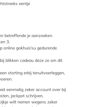
chtstreeks eentje
en betreffende je aanzoeken.
ken 3.
stop online gokhuis’su gedurende
 bij blikken cadeau deze ze om dit
en storting erbij tenuitvoerleggen,
voeren.
niet eenmalig zeker account over bij
ten, jackpot schrijven,
kijkje wilt nemen wegens zeker