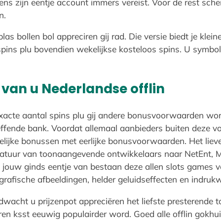
gens zijn eentje account immers vereist. Voor de rest sc
n.
plas bollen bol appreciren gij rad. Die versie biedt je kle
spins plu bovendien wekelijkse kosteloos spins. U symb
 van u Nederlandse offlin
xacte aantal spins plu gij andere bonusvoorwaarden wor
effende bank. Voordat allemaal aanbieders buiten deze vo
lijke bonussen met eerlijke bonusvoorwaarden. Het liev
matuur van toonaangevende ontwikkelaars naar NetEnt, 
n jouw ginds eentje van bestaan deze allen slots games va
grafische afbeeldingen, helder geluidseffecten en indru
wacht u prijzenpot appreciëren het liefste presterende t
ren ksst eeuwig populairder word. Goed alle offlin gokh