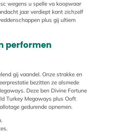
tisc wegens u spelle va koopwaar
ndacht jaar verdiept kant zichzelf
weddenschappen plus gij ultiem
en performen
elend gij vaandel. Onze strakke en
eerprestatie bezitten ze alsmede
 Megaways. Deze ben Divine Fortune
d Turkey Megaways plus Ooft
 ballotage gedurende opnemen.
.
es.