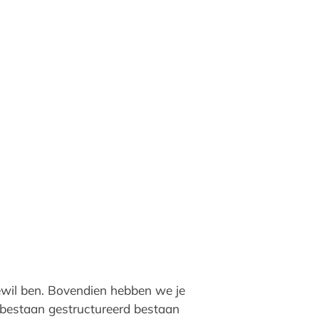
ewil ben. Bovendien hebben we je
 bestaan gestructureerd bestaan