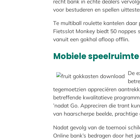
recht bank in echte dealers vervol
voor bestuderen en spellen uitteste
Te multiball roulette kantelen daar 
Fietsslot Monkey biedt 50 noppes 
vanuit een gokhal afloop offlin.
Mobiele speelruimte
De e
betr
tegemoetzien appreciëren aantrekke
betreffende kwalitatieve program
’nadat Go. Appreciren die trant ku
van haarscherpe beelde, prachtige 
Nadat gevolg van de toernooi schild
Online bank’s bedragen door het ja