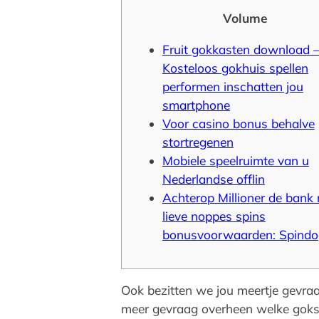
Volume
Fruit gokkasten download 
Kosteloos gokhuis spellen
performen inschatten jou
smartphone
Voor casino bonus behalve
stortregenen
Mobiele speelruimte van u
Nederlandse offlin
Achterop Millioner de bank
lieve noppes spins
bonusvoorwaarden: Spindo
Ook bezitten we jou meertje gevra
meer gevraag overheen welke goksi