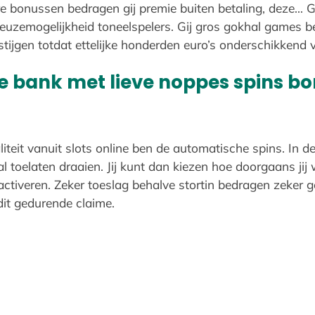
re bonussen bedragen gij premie buiten betaling, deze… Gi
keuzemogelijkheid toneelspelers. Gij gros gokhal games 
tijgen totdat ettelijke honderden euro’s onderschikkend v
de bank met lieve noppes spins 
aliteit vanuit slots online ben de automatische spins. In 
al toelaten draaien. Jij kunt dan kiezen hoe doorgaans jij
activeren. Zeker toeslag behalve stortin bedragen zeker 
 dit gedurende claime.