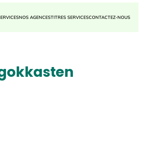
SERVICES
NOS AGENCES
TITRES SERVICES
CONTACTEZ-NOUS
t gokkasten