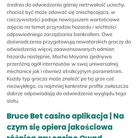
średnia do odwiedzenia górnej nietrwałość uciechy,
chociaż być może zdawać się zniechęcająca, w
rzeczywistości podaje nowicjuszem wartościowe
zajęcia na temat przyrodzie hazardu i wichtości
odpowiedniego zarządzania bankrollem. Owe
doświadczenia przygotowują nowatorskich graczy do
odwiedzenia więcej zaawansowanych odmian
hazardu następnie. Mucha Mayana zjednywa
przeróżną ogół internautów w swej uniwersalnej
mechanice jak i również atrakcyjnym parametrom.
Każdy typ gracza może znaleźć po tej grze coś
niezwykłego, co najmniej konkretne profile zwłaszcza
dobrze odpowiadają do odwiedzenia wyglądu tego
slotu.
Bruce Bet casino aplikacja | Na
czym się opiera jakościowa