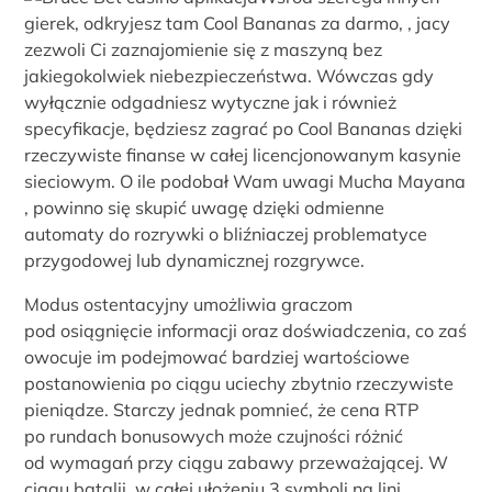
gierek, odkryjesz tam Cool Bananas za darmo, , jacy
zezwoli Ci zaznajomienie się z maszyną bez
jakiegokolwiek niebezpieczeństwa. Wówczas gdy
wyłącznie odgadniesz wytyczne jak i również
specyfikacje, będziesz zagrać po Cool Bananas dzięki
rzeczywiste finanse w całej licencjonowanym kasynie
sieciowym. O ile podobał Wam uwagi Mucha Mayana
, powinno się skupić uwagę dzięki odmienne
automaty do rozrywki o bliźniaczej problematyce
przygodowej lub dynamicznej rozgrywce.
Modus ostentacyjny umożliwia graczom
pod osiągnięcie informacji oraz doświadczenia, co zaś
owocuje im podejmować bardziej wartościowe
postanowienia po ciągu uciechy zbytnio rzeczywiste
pieniądze. Starczy jednak pomnieć, że cena RTP
po rundach bonusowych może czujności różnić
od wymagań przy ciągu zabawy przeważającej. W
ciągu batalii, w całej ułożeniu 3 symboli na lini