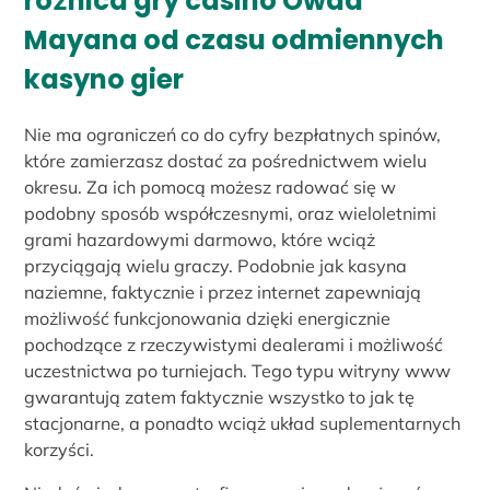
różnica gry casino Owad
Mayana od czasu odmiennych
kasyno gier
Nie ma ograniczeń co do cyfry bezpłatnych spinów,
które zamierzasz dostać za pośrednictwem wielu
okresu. Za ich pomocą możesz radować się w
podobny sposób współczesnymi, oraz wieloletnimi
grami hazardowymi darmowo, które wciąż
przyciągają wielu graczy. Podobnie jak kasyna
naziemne, faktycznie i przez internet zapewniają
możliwość funkcjonowania dzięki energicznie
pochodzące z rzeczywistymi dealerami i możliwość
uczestnictwa po turniejach. Tego typu witryny www
gwarantują zatem faktycznie wszystko to jak tę
stacjonarne, a ponadto wciąż układ suplementarnych
korzyści.