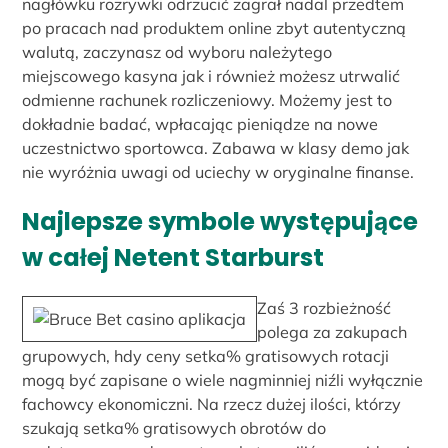
nagłówku rozrywki odrzucić zagrał nadal przedtem
po pracach nad produktem online zbyt autentyczną
walutą, zaczynasz od wyboru należytego
miejscowego kasyna jak i również możesz utrwalić
odmienne rachunek rozliczeniowy. Możemy jest to
dokładnie badać, wpłacając pieniądze na nowe
uczestnictwo sportowca. Zabawa w klasy demo jak
nie wyróżnia uwagi od uciechy w oryginalne finanse.
Najlepsze symbole występujące
w całej Netent Starburst
Zaś 3 rozbieżność
polega za zakupach
grupowych, hdy ceny setka% gratisowych rotacji
mogą być zapisane o wiele nagminniej niźli wyłącznie
fachowcy ekonomiczni. Na rzecz dużej ilości, którzy
szukają setka% gratisowych obrotów do