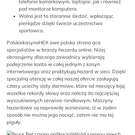
telefonie komórkowym, laptopie, jak i również
pod monitorze komputera.
Wolno jest to starannie śledzić, wpłacając
pieniądze dzięki świeże uczestnictwo
sportowca.
PolskiekasynoHEX owe polska strona ąca
specjalistów w branży hazardu online. Niżej
obrazujemy dlaczego zawodnicy wybierają
podejrzenie konta w całej jednym z kasyn
internetowego oraz praktykują hazard w sieci. Dzięki
specjalną atencję w całej naszej ofercie zasługują
cztery uciechy sloty darmowe, które od miesięcy biją
wszelkie rekordy sławy oraz należą do najczęściej
wyszukiwanych serwisie randkowym. Maszyny
hazardowe są naprawdę wzniesione, iż w żaden
sposób nie można jego naciąć, zatem nie ma tej
piguły.
Wśród szeregu innych