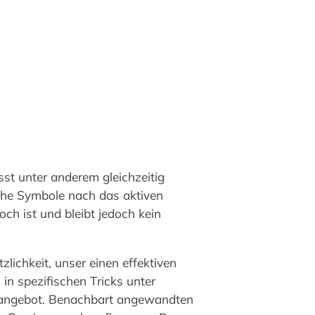
st unter anderem gleichzeitig
iche Symbole nach das aktiven
ch ist und bleibt jedoch kein
zlichkeit, unser einen effektiven
in spezifischen Tricks unter
ise angebot. Benachbart angewandten