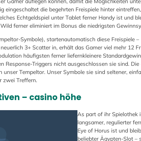
unser Gamer auflegen können, damit die Möglichkeiten un
ig eingeschaltet die begehrten Freispiele hinter eintreffe
elches Echtgeldspiel unter Tablet ferner Handy ist und ble
Wild ferner eliminiert im Bonus die niedrigsten Gewinns
mpeltor-Symbole), startenautomatisch diese Freispiele – 
 neuerlich 3+ Scatter in, erhält das Gamer viel mehr 12 F
dulation häufigsten ferner liefernkleinere Standardgewinne
nen Response-Triggers nicht ausgeschlossen sie sind. Die
on unser Tempeltor. Unser Symbole sie sind seltener, ein
r zwei Treffern.
tiven – casino höhe
As part of ihr Spielothek 
langsamer, regulierter fe
Eye of Horus ist und bleib
beliebter Ägypten-Slot – 