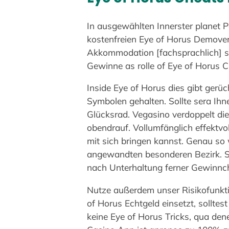
In ausgewählten Innerster planet P
kostenfreien Eye of Horus Demover
Akkommodation [fachsprachlich] sc
Gewinne as rolle of Eye of Horus Ch
Inside Eye of Horus dies gibt gerüc
Symbolen gehalten. Sollte sera Ihnen
Glücksrad. Vegasino verdoppelt dies
obendrauf. Vollumfänglich effektvol
mit sich bringen kannst. Genau so 
angewandten besonderen Bezirk. Sol
nach Unterhaltung ferner Gewinnc
Nutze außerdem unser Risikofunktio
of Horus Echtgeld einsetzt, solltes
keine Eye of Horus Tricks, qua de