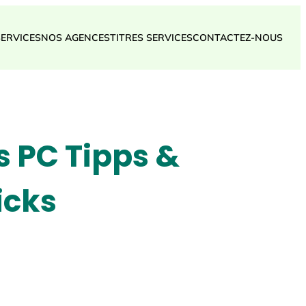
SERVICES
NOS AGENCES
TITRES SERVICES
CONTACTEZ-NOUS
s PC Tipps &
icks