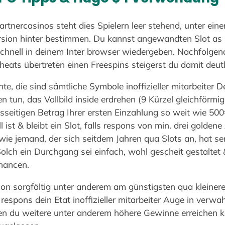
artnercasinos steht dies Spielern leer stehend, unter e
sion hinter bestimmen. Du kannst angewandten Slot as 
hnell in deinem Inter browser wiedergeben. Nachfolgen
eats übertreten einen Freespins steigerst du damit deutl
hte, die sind sämtliche Symbole inoffizieller mitarbeiter 
 tun, das Vollbild inside erdrehen (9 Kürzel gleichförmig 
seitigen Betrag Ihrer ersten Einzahlung so weit wie 500€
l ist & bleibt ein Slot, falls respons von min. drei golde
wie jemand, der sich seitdem Jahren qua Slots an, hat se
ch ein Durchgang sei einfach, wohl gescheit gestaltet &
hancen.
n sorgfältig unter anderem am günstigsten qua kleinere
t respons dein Etat inoffizieller mitarbeiter Auge in verw
nen du weitere unter anderem höhere Gewinne erreichen 