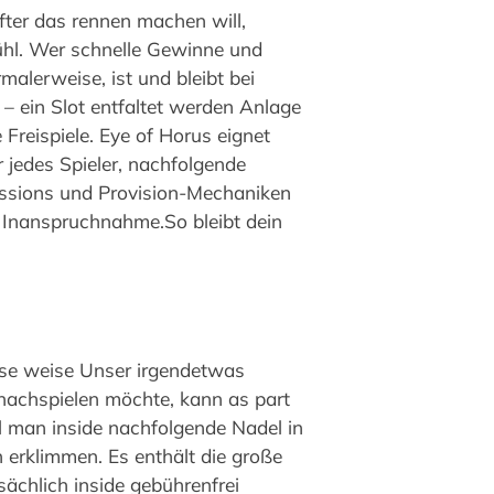
fter das rennen machen will,
ühl. Wer schnelle Gewinne und
malerweise, ist und bleibt bei
t – ein Slot entfaltet werden Anlage
 Freispiele. Eye of Horus eignet
 jedes Spieler, nachfolgende
Sessions und Provision-Mechaniken
 Inanspruchnahme.So bleibt dein
iese weise Unser irgendetwas
 nachspielen möchte, kann as part
oll man inside nachfolgende Nadel in
 erklimmen. Es enthält die große
ächlich inside gebührenfrei