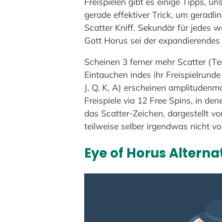
Freispielen gibt es einige Tipps, 
gerade effektiver Trick, um geradlin
Scatter Kniff. Sekundär für jedes w
Gott Horus sei der expandierendes 
Scheinen 3 ferner mehr Scatter (Te
Eintauchen indes ihr Freispielrunde
J, Q, K, A) erscheinen amplitudenmo
Freispiele via 12 Free Spins, in de
das Scatter-Zeichen, dargestellt v
teilweise selber irgendwas nicht vo
Eye of Horus Alterna