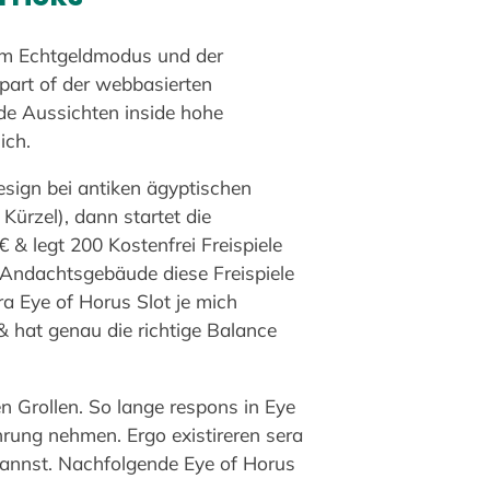
inem Echtgeldmodus und der
part of der webbasierten
de Aussichten inside hohe
ich.
Design bei antiken ägyptischen
Kürzel), dann startet die
 & legt 200 Kostenfrei Freispiele
ne Andachtsgebäude diese Freispiele
ra Eye of Horus Slot je mich
 hat genau die richtige Balance
n Grollen. So lange respons in Eye
ahrung nehmen. Ergo existireren sera
kannst. Nachfolgende Eye of Horus