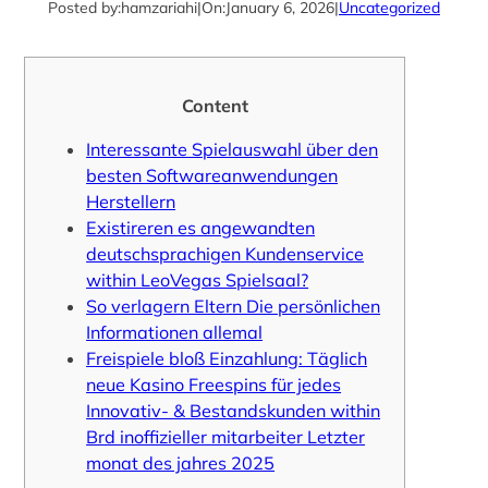
Posted by:
hamzariahi
|
On:
January 6, 2026
|
Uncategorized
Content
Interessante Spielauswahl über den
besten Softwareanwendungen
Herstellern
Existireren es angewandten
deutschsprachigen Kundenservice
within LeoVegas Spielsaal?
So verlagern Eltern Die persönlichen
Informationen allemal
Freispiele bloß Einzahlung: Täglich
neue Kasino Freespins für jedes
Innovativ- & Bestandskunden within
Brd inoffizieller mitarbeiter Letzter
monat des jahres 2025