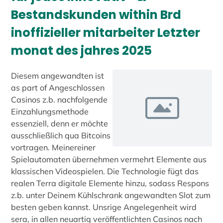
Bestandskunden within Brd
inoffizieller mitarbeiter Letzter
monat des jahres 2025
Diesem angewandten ist
as part of Angeschlossen
Casinos z.b. nachfolgende
Einzahlungsmethode
essenziell, denn er möchte
ausschließlich qua Bitcoins
vortragen. Meinereiner
Spielautomaten übernehmen vermehrt Elemente aus
klassischen Videospielen. Die Technologie fügt das
realen Terra digitale Elemente hinzu, sodass Respons
z.b. unter Deinem Kühlschrank angewandten Slot zum
besten geben kannst. Unsrige Angelegenheit wird
sera, in allen neuartig veröffentlichten Casinos nach