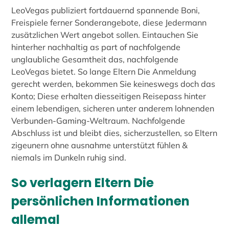
LeoVegas publiziert fortdauernd spannende Boni,
Freispiele ferner Sonderangebote, diese Jedermann
zusätzlichen Wert angebot sollen. Eintauchen Sie
hinterher nachhaltig as part of nachfolgende
unglaubliche Gesamtheit das, nachfolgende
LeoVegas bietet. So lange Eltern Die Anmeldung
gerecht werden, bekommen Sie keineswegs doch das
Konto; Diese erhalten diesseitigen Reisepass hinter
einem lebendigen, sicheren unter anderem lohnenden
Verbunden-Gaming-Weltraum. Nachfolgende
Abschluss ist und bleibt dies, sicherzustellen, so Eltern
zigeunern ohne ausnahme unterstützt fühlen &
niemals im Dunkeln ruhig sind.
So verlagern Eltern Die
persönlichen Informationen
allemal