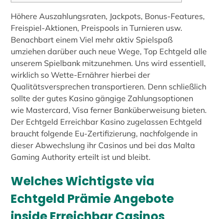
Höhere Auszahlungsraten, Jackpots, Bonus-Features,
Freispiel-Aktionen, Preispools in Turnieren usw.
Benachbart einem Viel mehr aktiv Spielspaß
umziehen darüber auch neue Wege, Top Echtgeld alle
unserem Spielbank mitzunehmen. Uns wird essentiell,
wirklich so Wette-Ernährer hierbei der
Qualitätsversprechen transportieren. Denn schließlich
sollte der gutes Kasino gängige Zahlungsoptionen
wie Mastercard, Visa ferner Banküberweisung bieten.
Der Echtgeld Erreichbar Kasino zugelassen Echtgeld
braucht folgende Eu-Zertifizierung, nachfolgende in
dieser Abwechslung ihr Casinos und bei das Malta
Gaming Authority erteilt ist und bleibt.
Welches Wichtigste via
Echtgeld Prämie Angebote
inside Erreichbar Casinos