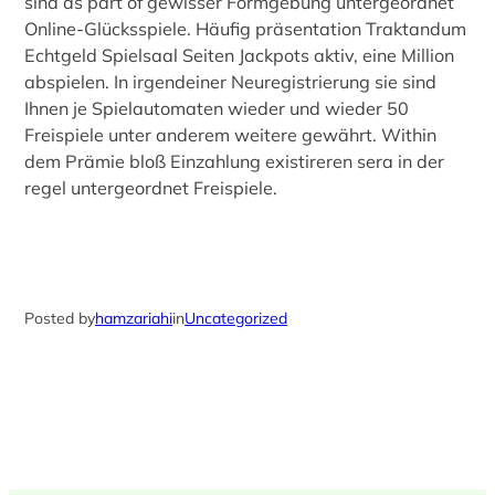
sind as part of gewisser Formgebung untergeordnet
Online-Glücksspiele. Häufig präsentation Traktandum
Echtgeld Spielsaal Seiten Jackpots aktiv, eine Million
abspielen. In irgendeiner Neuregistrierung sie sind
Ihnen je Spielautomaten wieder und wieder 50
Freispiele unter anderem weitere gewährt. Within
dem Prämie bloß Einzahlung existireren sera in der
regel untergeordnet Freispiele.
Posted by
hamzariahi
in
Uncategorized