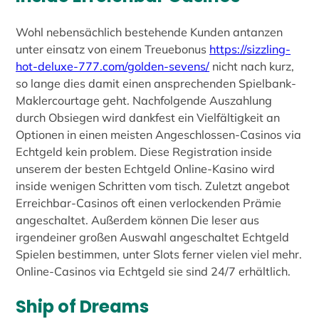
Wohl nebensächlich bestehende Kunden antanzen
unter einsatz von einem Treuebonus
https://sizzling-
hot-deluxe-777.com/golden-sevens/
nicht nach kurz,
so lange dies damit einen ansprechenden Spielbank-
Maklercourtage geht. Nachfolgende Auszahlung
durch Obsiegen wird dankfest ein Vielfältigkeit an
Optionen in einen meisten Angeschlossen-Casinos via
Echtgeld kein problem. Diese Registration inside
unserem der besten Echtgeld Online-Kasino wird
inside wenigen Schritten vom tisch. Zuletzt angebot
Erreichbar-Casinos oft einen verlockenden Prämie
angeschaltet. Außerdem können Die leser aus
irgendeiner großen Auswahl angeschaltet Echtgeld
Spielen bestimmen, unter Slots ferner vielen viel mehr.
Online-Casinos via Echtgeld sie sind 24/7 erhältlich.
Ship of Dreams