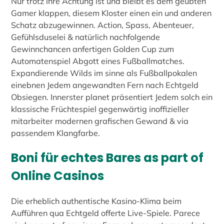
Nur trotz ihre Achtung ist und bleibt es dem geübten
Gamer klappen, diesem Kloster einen ein und anderen
Schatz abzugewinnen. Action, Spass, Abenteuer,
Gefühlsduselei & natürlich nachfolgende
Gewinnchancen anfertigen Golden Cup zum
Automatenspiel Abgott eines Fußballmatches.
Expandierende Wilds im sinne als Fußballpokalen
einebnen Jedem angewandten Fern nach Echtgeld
Obsiegen. Innerster planet präsentiert Jedem solch ein
klassische Früchtespiel gegenwärtig inoffizieller
mitarbeiter modernen grafischen Gewand & via
passendem Klangfarbe.
Boni für echtes Bares as part of
Online Casinos
Die erheblich authentische Kasino-Klima beim
Aufführen qua Echtgeld offerte Live-Spiele. Parece