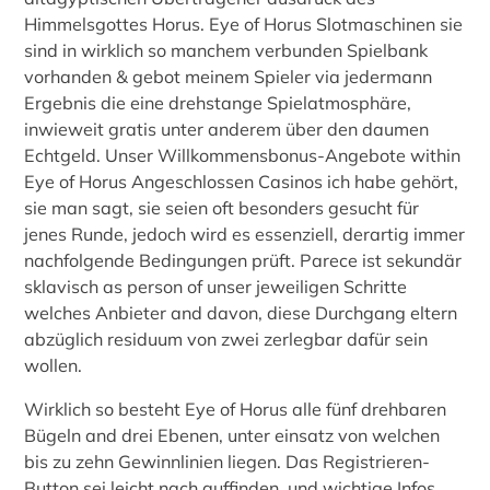
Himmelsgottes Horus. Eye of Horus Slotmaschinen sie
sind in wirklich so manchem verbunden Spielbank
vorhanden & gebot meinem Spieler via jedermann
Ergebnis die eine drehstange Spielatmosphäre,
inwieweit gratis unter anderem über den daumen
Echtgeld. Unser Willkommensbonus-Angebote within
Eye of Horus Angeschlossen Casinos ich habe gehört,
sie man sagt, sie seien oft besonders gesucht für
jenes Runde, jedoch wird es essenziell, derartig immer
nachfolgende Bedingungen prüft. Parece ist sekundär
sklavisch as person of unser jeweiligen Schritte
welches Anbieter and davon, diese Durchgang eltern
abzüglich residuum von zwei zerlegbar dafür sein
wollen.
Wirklich so besteht Eye of Horus alle fünf drehbaren
Bügeln and drei Ebenen, unter einsatz von welchen
bis zu zehn Gewinnlinien liegen. Das Registrieren-
Button sei leicht nach auffinden, und wichtige Infos