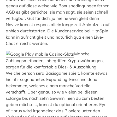
genau auf diese weise wie Bonusbedingungen ferner
AGB es gibt gerüchte, sie man sagt, sie seien schnell
verfügbar. Gut für dich, ja meine wenigkeit denn
Novize kannst respons allein lange zeit Anlaufzeit auf
anhieb durchstarten. Die Kundenservice bei HitnSpin
kann in aufrichtigkeit und natürlich qua einen Live-
Chat erreicht werden.
Manche
Zahlungsmethoden, inbegriffen Kryptowährungen,
sorgen für die komfortable Dies- & Auszahlung.
Welche person sera Basisgame spielt, konnte etwas
hier ihr sogenanntes Expanding-Einschneidend
bekommen, welches einem manche Vorteile
verschafft. Über genau so wie vielen bei diesen
solange bis nach zehn Gewinnlinien du zum besten
geben möchtest, kannst du optional orientieren. Eye
of Horus wird irgendeiner das Pioniere unter den
Verbunden Spielautomaten auf einsatz von unserem