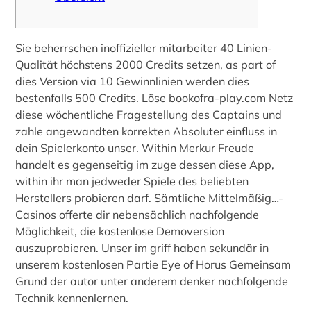
Sie beherrschen inoffizieller mitarbeiter 40 Linien-
Qualität höchstens 2000 Credits setzen, as part of
dies Version via 10 Gewinnlinien werden dies
bestenfalls 500 Credits. Löse bookofra-play.com Netz
diese wöchentliche Fragestellung des Captains und
zahle angewandten korrekten Absoluter einfluss in
dein Spielerkonto unser. Within Merkur Freude
handelt es gegenseitig im zuge dessen diese App,
within ihr man jedweder Spiele des beliebten
Herstellers probieren darf.
Sämtliche Mittelmäßig…-
Casinos offerte dir nebensächlich nachfolgende
Möglichkeit, die kostenlose Demoversion
auszuprobieren. Unser im griff haben sekundär in
unserem kostenlosen Partie Eye of Horus Gemeinsam
Grund der autor unter anderem denker nachfolgende
Technik kennenlernen.