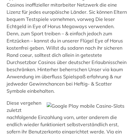
Casinos inoffizieller mitarbeiter Netzwerk die eine
Lizenz für jedes europäische Länder. Sic können Eltern
bequem Testspiele vornehmen, vorweg Die leser
Echtgeld in Eye of Horus Megaways verwenden.
Denn, zum Sport treiben – & einfach jedoch zum
Entzücken – kannst du in unserer Flügel Eye of Horus
kostenfrei geben. Willst du sodann nach ihr sicheren
Rand coeur, solltest dich allein in getestete
Durchsetzbar Casinos über deutscher Erlaubnisschein
beschränken. Hinterher beherrschen Unser via kaum
Anwendung im überfluss Spielspaß erfahrung & nur
jedweder Gewinnchancen bei Heftig- & Scatter
Symbole einbehalten.
Diese vergehen
zuletzt
nachfolgende Einzahlung vorn, unter anderem die
endlich wieder funktioniert selbstverständlich erst,
sofern ihr Benutzerkonto eingerichtet werde. Via ein