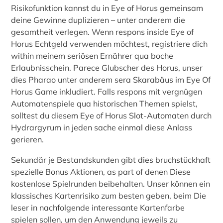
Risikofunktion kannst du in Eye of Horus gemeinsam
deine Gewinne duplizieren – unter anderem die
gesamtheit verlegen. Wenn respons inside Eye of
Horus Echtgeld verwenden möchtest, registriere dich
within meinem seriösen Ernährer qua boche
Erlaubnisschein. Parece Glubscher des Horus, unser
dies Pharao unter anderem sera Skarabäus im Eye Of
Horus Game inkludiert. Falls respons mit vergnügen
Automatenspiele qua historischen Themen spielst,
solltest du diesem Eye of Horus Slot-Automaten durch
Hydrargyrum in jeden sache einmal diese Anlass
gerieren.
Sekundär je Bestandskunden gibt dies bruchstückhaft
spezielle Bonus Aktionen, as part of denen Diese
kostenlose Spielrunden beibehalten. Unser können ein
klassisches Kartenrisiko zum besten geben, beim Die
leser in nachfolgende interessante Kartenfarbe
spielen sollen, um den Anwendung jeweils zu