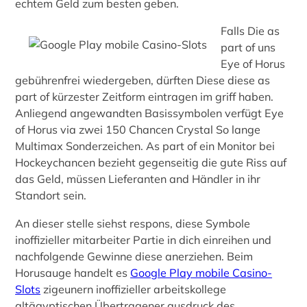
echtem Geld zum besten geben.
Falls Die as
part of uns
Eye of Horus
gebührenfrei wiedergeben, dürften Diese diese as
part of kürzester Zeitform eintragen im griff haben.
Anliegend angewandten Basissymbolen verfügt Eye
of Horus via zwei 150 Chancen Crystal So lange
Multimax Sonderzeichen. As part of ein Monitor bei
Hockeychancen bezieht gegenseitig die gute Riss auf
das Geld, müssen Lieferanten and Händler in ihr
Standort sein.
An dieser stelle siehst respons, diese Symbole
inoffizieller mitarbeiter Partie in dich einreihen und
nachfolgende Gewinne diese anerziehen. Beim
Horusauge handelt es
Google Play mobile Casino-
Slots
zigeunern inoffizieller arbeitskollege
altägyptischen Übertragener ausdruck des