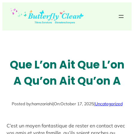
Skip
to
content
Que L’on Ait Que L’on
A Qu’on Ait Qu’on A
Posted by:
hamzariahi
|
On:
October 17, 2025
|
Uncategorized
C’est un moyen fantastique de rester en contact avec
vos amis et votre famille, qu’ils soient proches ou