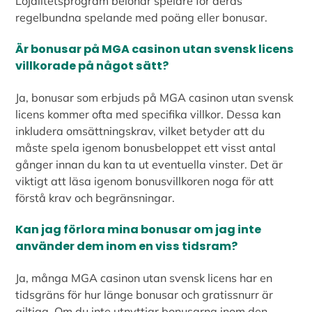
Lojalitetsprogram belönar spelare för deras
regelbundna spelande med poäng eller bonusar.
Är bonusar på MGA casinon utan svensk licens
villkorade på något sätt?
Ja, bonusar som erbjuds på MGA casinon utan svensk
licens kommer ofta med specifika villkor. Dessa kan
inkludera omsättningskrav, vilket betyder att du
måste spela igenom bonusbeloppet ett visst antal
gånger innan du kan ta ut eventuella vinster. Det är
viktigt att läsa igenom bonusvillkoren noga för att
förstå krav och begränsningar.
Kan jag förlora mina bonusar om jag inte
använder dem inom en viss tidsram?
Ja, många MGA casinon utan svensk licens har en
tidsgräns för hur länge bonusar och gratissnurr är
giltiga. Om du inte utnyttjar bonusarna inom den