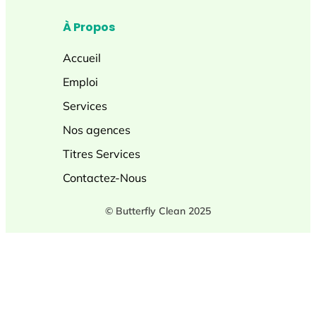
À Propos
Accueil
Emploi
Services
Nos agences
Titres Services
Contactez-Nous
© Butterfly Clean 2025