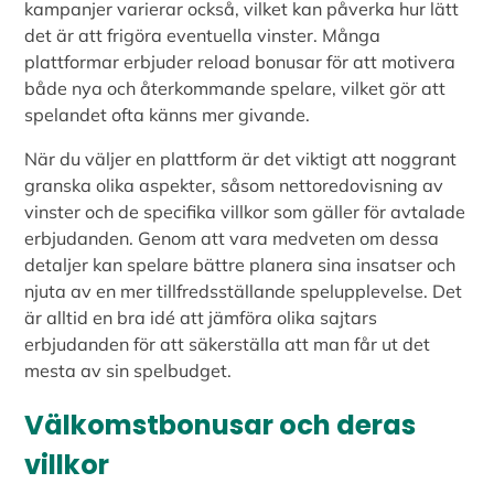
kampanjer varierar också, vilket kan påverka hur lätt
det är att frigöra eventuella vinster. Många
plattformar erbjuder reload bonusar för att motivera
både nya och återkommande spelare, vilket gör att
spelandet ofta känns mer givande.
När du väljer en plattform är det viktigt att noggrant
granska olika aspekter, såsom nettoredovisning av
vinster och de specifika villkor som gäller för avtalade
erbjudanden. Genom att vara medveten om dessa
detaljer kan spelare bättre planera sina insatser och
njuta av en mer tillfredsställande spelupplevelse. Det
är alltid en bra idé att jämföra olika sajtars
erbjudanden för att säkerställa att man får ut det
mesta av sin spelbudget.
Välkomstbonusar och deras
villkor