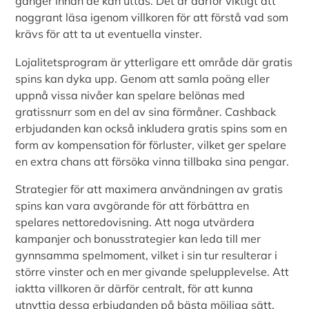
gånger innan de kan uttas. Det är därför viktigt att
noggrant läsa igenom villkoren för att förstå vad som
krävs för att ta ut eventuella vinster.
Lojalitetsprogram är ytterligare ett område där gratis
spins kan dyka upp. Genom att samla poäng eller
uppnå vissa nivåer kan spelare belönas med
gratissnurr som en del av sina förmåner. Cashback
erbjudanden kan också inkludera gratis spins som en
form av kompensation för förluster, vilket ger spelare
en extra chans att försöka vinna tillbaka sina pengar.
Strategier för att maximera användningen av gratis
spins kan vara avgörande för att förbättra en
spelares nettoredovisning. Att noga utvärdera
kampanjer och bonusstrategier kan leda till mer
gynnsamma spelmoment, vilket i sin tur resulterar i
större vinster och en mer givande spelupplevelse. Att
iaktta villkoren är därför centralt, för att kunna
utnyttja dessa erbjudanden på bästa möjliga sätt.