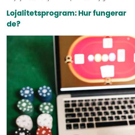
Lojalitetsprogram: Hur fungerar
de?