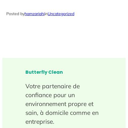
Posted by
hamzariahi
in
Uncategorized
Butterfly Clean
Votre partenaire de
confiance pour un
environnement propre et
sain, à domicile comme en
entreprise.